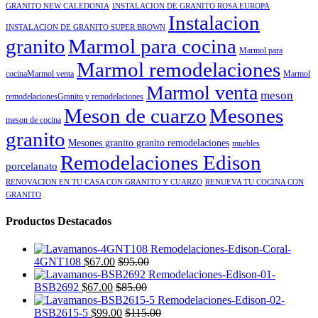
GRANITO NEW CALEDONIA
INSTALACION DE GRANITO ROSA EUROPA
Instalacion
INSTALACION DE GRANITO SUPER BROWN
granito
Marmol para cocina
Marmol para
Marmol remodelaciones
cocinaMarmol venta
Marmol
Marmol venta
meson
remodelacionesGranito y remodelaciones
Meson de cuarzo
Mesones
meson de cocina
granito
Mesones granito granito remodelaciones
muebles
Remodelaciones Edison
porcelanato
RENOVACION EN TU CASA CON GRANITO Y CUARZO
RENUEVA TU COCINA CON
GRANITO
Productos Destacados
4GNT108
$
67.00
$
95.00
BSB2692
$
67.00
$
85.00
BSB2615-5
$
99.00
$
115.00