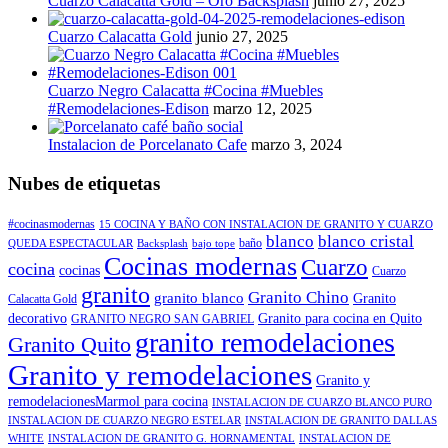
Cuarzo Calacatta Gold – Oro Backsplash
junio 27, 2025
Cuarzo Calacatta Gold
junio 27, 2025
Cuarzo Negro Calacatta #Cocina #Muebles
#Remodelaciones-Edison
marzo 12, 2025
Instalacion de Porcelanato Cafe
marzo 3, 2024
Nubes de etiquetas
#cocinasmodernas
15 COCINA Y BAÑO CON INSTALACION DE GRANITO Y CUARZO
blanco
blanco cristal
baño
QUEDA ESPECTACULAR
Backsplash
bajo tope
Cocinas modernas
Cuarzo
cocina
cocinas
Cuarzo
granito
Granito Chino
granito blanco
Granito
Calacatta Gold
decorativo
Granito para cocina en Quito
GRANITO NEGRO SAN GABRIEL
granito remodelaciones
Granito Quito
Granito y remodelaciones
Granito y
remodelacionesMarmol para cocina
INSTALACION DE CUARZO BLANCO PURO
INSTALACION DE CUARZO NEGRO ESTELAR
INSTALACION DE GRANITO DALLAS
WHITE
INSTALACION DE GRANITO G. HORNAMENTAL
INSTALACION DE