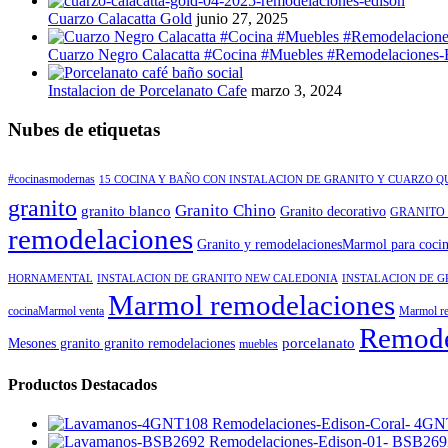
Cuarzo Calacatta Gold
junio 27, 2025
Cuarzo Negro Calacatta #Cocina #Muebles #Remodelaciones-
Instalacion de Porcelanato Cafe
marzo 3, 2024
Nubes de etiquetas
#cocinasmodernas
15 COCINA Y BAÑO CON INSTALACION DE GRANITO Y CUARZO 
granito
Granito Chino
granito blanco
Granito decorativo
GRANITO
remodelaciones
Granito y remodelacionesMarmol para coci
HORNAMENTAL
INSTALACION DE GRANITO NEW CALEDONIA
INSTALACION DE G
Marmol remodelaciones
cocinaMarmol venta
Marmol re
Remode
porcelanato
Mesones granito granito remodelaciones
muebles
Productos Destacados
4GN
BSB269