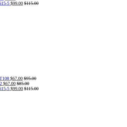
15-5
$
99.00
$
115.00
T108
$
67.00
$
95.00
2
$
67.00
$
85.00
15-5
$
99.00
$
115.00