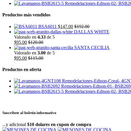
BSB26
Productos más vendidos
BSA6011
$
147.00
$
192.00
DALLAS WHITE
Valorado en
4.33
de 5
$
95.00
$
120.00
SANTA CECILIA
Valorado en
3.00
de 5
$
95.00
$
115.00
Productos en oferta
4GN
BSB269
BSB26
Suscríbete al boletín informativo
...y adicional
$10 dolares en cupon de compra