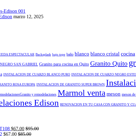
Edison
marzo 12, 2025
cocina
blanco
blanco cristal
baño
QUEDA ESPECTACULAR
Backsplash
bajo tope
gr
Granito Quito
Granito para cocina en Quito
 NEGRO SAN GABRIEL
na
INSTALACION DE CUARZO BLANCO PURO
INSTALACION DE CUARZO NEGRO EST
Instalac
RANITO ROSA EUROPA
INSTALACION DE GRANITO SUPER BROWN
Marmol venta
meson
modelacionesGranito y remodelaciones
meson de 
laciones Edison
RENOVACION EN TU CASA CON GRANITO Y C
T108
$
67.00
$
95.00
2
$
67.00
$
85.00