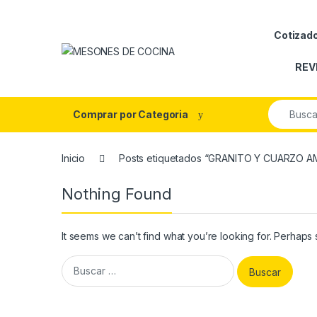
Skip to navigation
Skip to content
Cotizad
REV
Search fo
Comprar por Categoria
Inicio
Posts etiquetados “GRANITO Y CUARZO 
Nothing Found
It seems we can’t find what you’re looking for. Perhaps
Buscar: