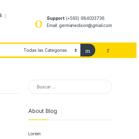
S
Support
(+593) 984033736
Email: germanedison@gmail.com
Buscar:
About Blog
Lorem