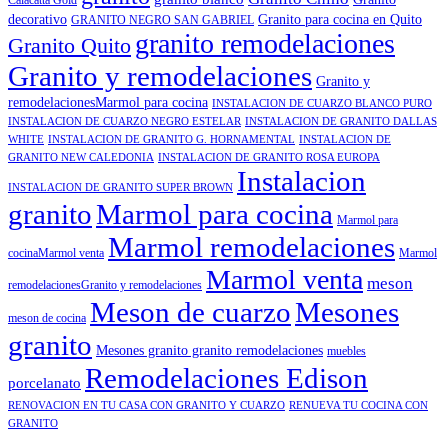
Calacatta Gold
decorativo
Granito para cocina en Quito
GRANITO NEGRO SAN GABRIEL
granito remodelaciones
Granito Quito
Granito y remodelaciones
Granito y
remodelacionesMarmol para cocina
INSTALACION DE CUARZO BLANCO PURO
INSTALACION DE CUARZO NEGRO ESTELAR
INSTALACION DE GRANITO DALLAS
WHITE
INSTALACION DE GRANITO G. HORNAMENTAL
INSTALACION DE
GRANITO NEW CALEDONIA
INSTALACION DE GRANITO ROSA EUROPA
Instalacion
INSTALACION DE GRANITO SUPER BROWN
granito
Marmol para cocina
Marmol para
Marmol remodelaciones
cocinaMarmol venta
Marmol
Marmol venta
meson
remodelacionesGranito y remodelaciones
Meson de cuarzo
Mesones
meson de cocina
granito
Mesones granito granito remodelaciones
muebles
Remodelaciones Edison
porcelanato
RENOVACION EN TU CASA CON GRANITO Y CUARZO
RENUEVA TU COCINA CON
GRANITO