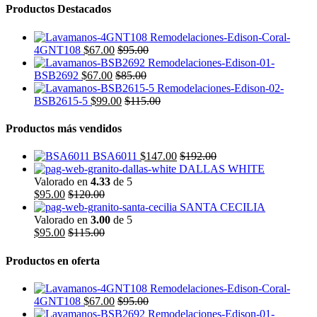
Productos Destacados
4GNT108
$
67.00
$
95.00
BSB2692
$
67.00
$
85.00
BSB2615-5
$
99.00
$
115.00
Productos más vendidos
BSA6011
$
147.00
$
192.00
DALLAS WHITE
Valorado en
4.33
de 5
$
95.00
$
120.00
SANTA CECILIA
Valorado en
3.00
de 5
$
95.00
$
115.00
Productos en oferta
4GNT108
$
67.00
$
95.00