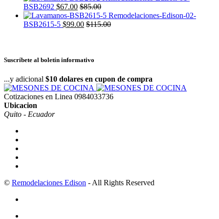
BSB2692
$
67.00
$
85.00
BSB2615-5
$
99.00
$
115.00
Suscríbete al boletín informativo
...y adicional
$10 dolares en cupon de compra
Cotizaciones en Linea
0984033736
Ubicacion
Quito - Ecuador
©
Remodelaciones Edison
- All Rights Reserved