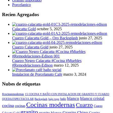
Granito Importado
Porcelanico
Recien Agregados
Calacatta Gold
octubre 5, 2025
Cuarzo Calacatta Gold – Oro Backsplash
junio 27, 2025
Cuarzo Calacatta Gold
junio 27, 2025
Cuarzo Negro Calacatta #Cocina #Muebles
#Remodelaciones-Edison
marzo 12, 2025
Instalacion de Porcelanato Cafe
marzo 3, 2024
Nubes de etiquetas
#cocinasmodernas
15 COCINA Y BAÑO CON INSTALACION DE GRANITO Y CUARZO
blanco
blanco cristal
baño
QUEDA ESPECTACULAR
Backsplash
bajo tope
Cocinas modernas
Cuarzo
cocina
cocinas
Cuarzo
granito
Granito Chino
granito blanco
Granito