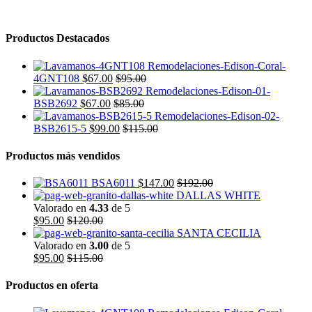
Productos Destacados
4GNT108
$
67.00
$
95.00
BSB2692
$
67.00
$
85.00
BSB2615-5
$
99.00
$
115.00
Productos más vendidos
BSA6011
$
147.00
$
192.00
DALLAS WHITE
Valorado en
4.33
de 5
$
95.00
$
120.00
SANTA CECILIA
Valorado en
3.00
de 5
$
95.00
$
115.00
Productos en oferta