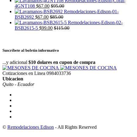
4GNT108
$
67.00
$
95.00
BSB2692
$
67.00
$
85.00
BSB2615-5
$
99.00
$
115.00
Suscríbete al boletín informativo
...y adicional
$10 dolares en cupon de compra
Cotizaciones en Linea
0984033736
Ubicacion
Quito - Ecuador
©
Remodelaciones Edison
- All Rights Reserved