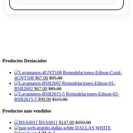
Productos Destacados
4GNT108
$
67.00
$
95.00
BSB2692
$
67.00
$
85.00
BSB2615-5
$
99.00
$
115.00
Productos más vendidos
BSA6011
$
147.00
$
192.00
DALLAS WHITE