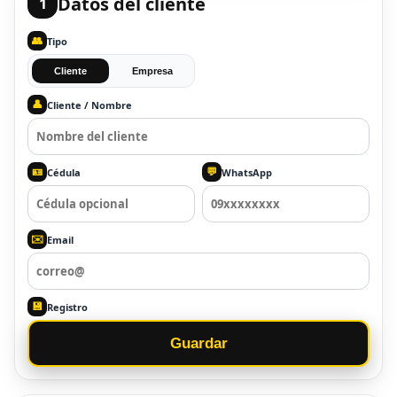
Datos del cliente
1
👥
Tipo
Cliente
Empresa
👤
Cliente / Nombre
🪪
💬
Cédula
WhatsApp
✉️
Email
💾
Registro
Guardar