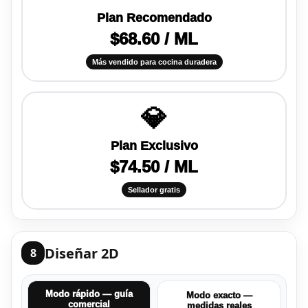
Plan Recomendado
$68.60 / ML
Más vendido para cocina duradera
💎
Plan Exclusivo
$74.50 / ML
Sellador gratis
Diseñar 2D
8
Modo rápido — guía
Modo exacto —
comercial
medidas reales