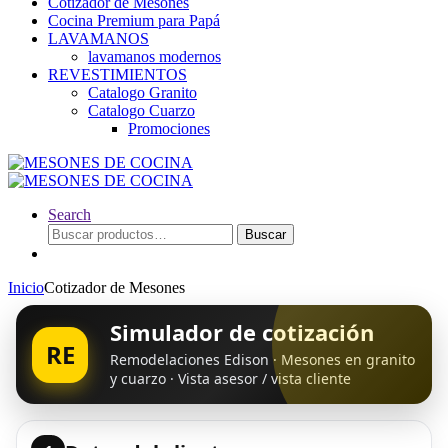
Cotizador de Mesones
Cocina Premium para Papá
LAVAMANOS
lavamanos modernos
REVESTIMIENTOS
Catalogo Granito
Catalogo Cuarzo
Promociones
Search
Buscar
Buscar
por:
Inicio
Cotizador de Mesones
Simulador de cotización
RE
Remodelaciones Edison · Mesones en granito
y cuarzo · Vista asesor / vista cliente