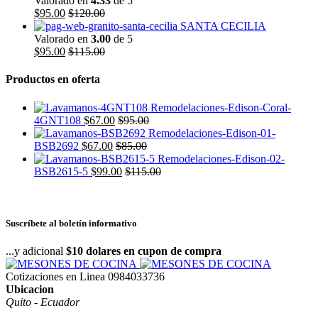
Valorado en
4.33
de 5
$
95.00
$
120.00
SANTA CECILIA
Valorado en
3.00
de 5
$
95.00
$
115.00
Productos en oferta
4GNT108
$
67.00
$
95.00
BSB2692
$
67.00
$
85.00
BSB2615-5
$
99.00
$
115.00
Suscríbete al boletín informativo
...y adicional
$10 dolares en cupon de compra
Cotizaciones en Linea
0984033736
Ubicacion
Quito - Ecuador