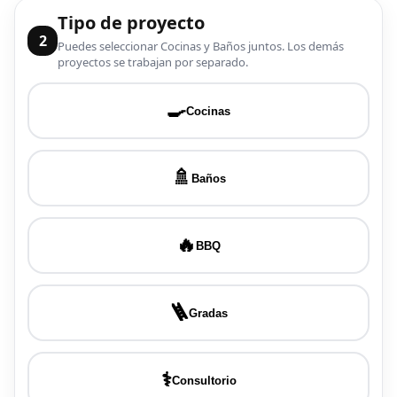
Tipo de proyecto
2
Puedes seleccionar Cocinas y Baños juntos. Los demás
proyectos se trabajan por separado.
🍳
Cocinas
🚿
Baños
🔥
BBQ
🪜
Gradas
⚕️
Consultorio