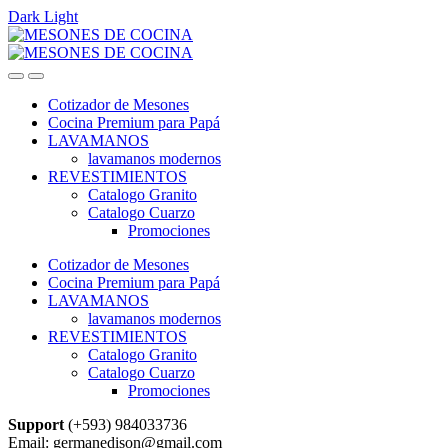
Dark
Light
Skip
Skip
to
to
navigation
content
Cotizador de Mesones
Cocina Premium para Papá
LAVAMANOS
lavamanos modernos
REVESTIMIENTOS
Catalogo Granito
Catalogo Cuarzo
Promociones
Cotizador de Mesones
Cocina Premium para Papá
LAVAMANOS
lavamanos modernos
REVESTIMIENTOS
Catalogo Granito
Catalogo Cuarzo
Promociones
Support
(+593) 984033736
Email: germanedison@gmail.com