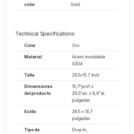
color
Gold
Technical Specifications
Color
‎Oro
Material
‎Acero inoxidable
S304
Talla
‎29.5×15.7 Inch
Dimensiones
‎15,7″prof. x
del producto
29,5″an. x 8,6″al.
pulgadas
Estilo
‎29.5 × 15.7
pulgadas
Tipo de
‎Drop In,