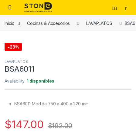
Skip to navigation
Skip to content
Inicio
Cocinas & Accesorios
LAVAPLATOS
BSA6
-
23%
LAVAPLATOS
BSA6011
Availability:
1 disponibles
BSA6011 Medida 750 x 400 x 220 mm
$
147.00
$
192.00