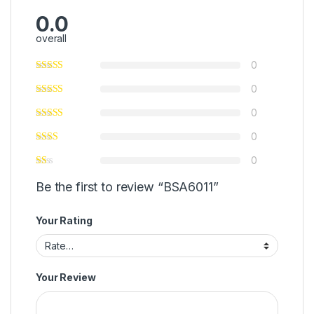
0.0
overall
0
0
0
0
0
Be the first to review “BSA6011”
Your Rating
Your Review