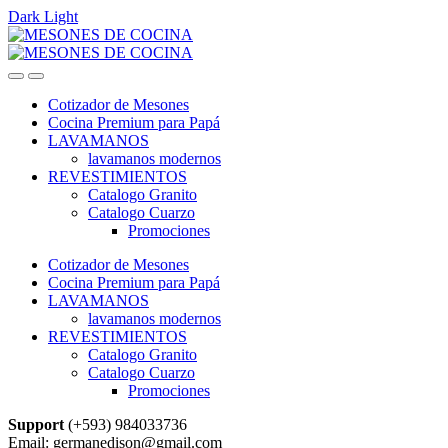
Dark
Light
Skip
Skip
to
to
navigation
content
Cotizador de Mesones
Cocina Premium para Papá
LAVAMANOS
lavamanos modernos
REVESTIMIENTOS
Catalogo Granito
Catalogo Cuarzo
Promociones
Cotizador de Mesones
Cocina Premium para Papá
LAVAMANOS
lavamanos modernos
REVESTIMIENTOS
Catalogo Granito
Catalogo Cuarzo
Promociones
Support
(+593) 984033736
Email: germanedison@gmail.com