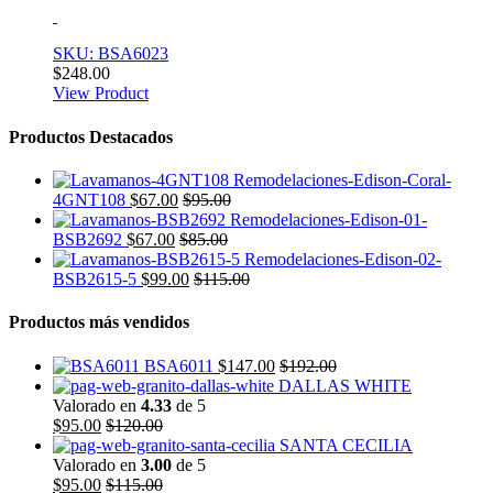
SKU: BSA6023
$
248.00
View Product
Productos Destacados
4GNT108
$
67.00
$
95.00
BSB2692
$
67.00
$
85.00
BSB2615-5
$
99.00
$
115.00
Productos más vendidos
BSA6011
$
147.00
$
192.00
DALLAS WHITE
Valorado en
4.33
de 5
$
95.00
$
120.00
SANTA CECILIA
Valorado en
3.00
de 5
$
95.00
$
115.00