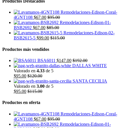
Productos Destacados
4GNT108
$
67.00
$
95.00
BSB2692
$
67.00
$
85.00
BSB2615-5
$
99.00
$
115.00
Productos más vendidos
BSA6011
$
147.00
$
192.00
DALLAS WHITE
Valorado en
4.33
de 5
$
95.00
$
120.00
SANTA CECILIA
Valorado en
3.00
de 5
$
95.00
$
115.00
Productos en oferta
4GNT108
$
67.00
$
95.00