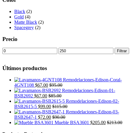
Black
(2)
Gold
(4)
Matte Black
(2)
Spacegrey
(2)
Precio
Precio
Precio
Filtrar
mínimo
máximo
Últimos productos
4GNT108
$
67.00
$
95.00
BSB2692
$
67.00
$
85.00
BSB2615-5
$
99.00
$
115.00
BSB2647-1
$
72.00
$
90.00
Mueble BSA3601
$
205.00
$
213.00