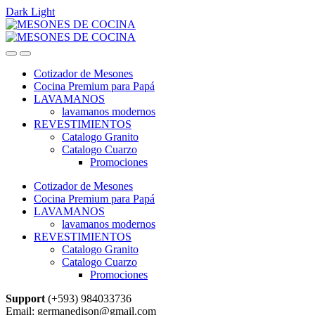
Dark
Light
Skip
Skip
to
to
navigation
content
Cotizador de Mesones
Cocina Premium para Papá
LAVAMANOS
lavamanos modernos
REVESTIMIENTOS
Catalogo Granito
Catalogo Cuarzo
Promociones
Cotizador de Mesones
Cocina Premium para Papá
LAVAMANOS
lavamanos modernos
REVESTIMIENTOS
Catalogo Granito
Catalogo Cuarzo
Promociones
Support
(+593) 984033736
Email: germanedison@gmail.com