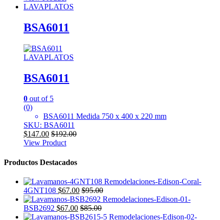
LAVAPLATOS
BSA6011
LAVAPLATOS
BSA6011
0
out of 5
(0)
BSA6011 Medida 750 x 400 x 220 mm
SKU: BSA6011
$
147.00
$
192.00
View Product
Productos Destacados
4GNT108
$
67.00
$
95.00
BSB2692
$
67.00
$
85.00