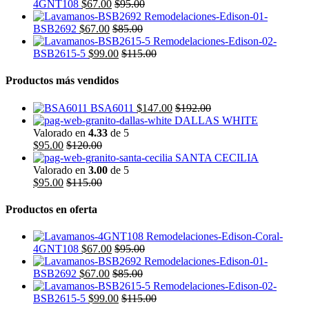
4GNT108
$
67.00
$
95.00
BSB2692
$
67.00
$
85.00
BSB2615-5
$
99.00
$
115.00
Productos más vendidos
BSA6011
$
147.00
$
192.00
DALLAS WHITE
Valorado en
4.33
de 5
$
95.00
$
120.00
SANTA CECILIA
Valorado en
3.00
de 5
$
95.00
$
115.00
Productos en oferta
4GNT108
$
67.00
$
95.00
BSB2692
$
67.00
$
85.00
BSB2615-5
$
99.00
$
115.00