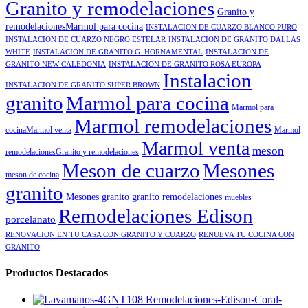
Granito y remodelaciones
Granito y
remodelacionesMarmol para cocina
INSTALACION DE CUARZO BLANCO PURO
INSTALACION DE CUARZO NEGRO ESTELAR
INSTALACION DE GRANITO DALLAS
WHITE
INSTALACION DE GRANITO G. HORNAMENTAL
INSTALACION DE
GRANITO NEW CALEDONIA
INSTALACION DE GRANITO ROSA EUROPA
Instalacion
INSTALACION DE GRANITO SUPER BROWN
granito
Marmol para cocina
Marmol para
Marmol remodelaciones
cocinaMarmol venta
Marmol
Marmol venta
meson
remodelacionesGranito y remodelaciones
Meson de cuarzo
Mesones
meson de cocina
granito
Mesones granito granito remodelaciones
muebles
Remodelaciones Edison
porcelanato
RENOVACION EN TU CASA CON GRANITO Y CUARZO
RENUEVA TU COCINA CON
GRANITO
Productos Destacados