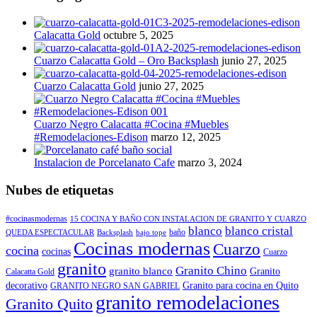
Calacatta Gold
octubre 5, 2025
Cuarzo Calacatta Gold – Oro Backsplash
junio 27, 2025
Cuarzo Calacatta Gold
junio 27, 2025
Cuarzo Negro Calacatta #Cocina #Muebles
#Remodelaciones-Edison
marzo 12, 2025
Instalacion de Porcelanato Cafe
marzo 3, 2024
Nubes de etiquetas
#cocinasmodernas
15 COCINA Y BAÑO CON INSTALACION DE GRANITO Y CUARZO
blanco
blanco cristal
baño
QUEDA ESPECTACULAR
Backsplash
bajo tope
Cocinas modernas
Cuarzo
cocina
cocinas
Cuarzo
granito
Granito Chino
granito blanco
Granito
Calacatta Gold
decorativo
Granito para cocina en Quito
GRANITO NEGRO SAN GABRIEL
granito remodelaciones
Granito Quito