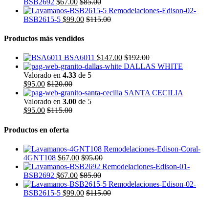
BSB2692
$
67.00
$
85.00
BSB2615-5
$
99.00
$
115.00
Productos más vendidos
BSA6011
$
147.00
$
192.00
DALLAS WHITE
Valorado en
4.33
de 5
$
95.00
$
120.00
SANTA CECILIA
Valorado en
3.00
de 5
$
95.00
$
115.00
Productos en oferta
4GNT108
$
67.00
$
95.00
BSB2692
$
67.00
$
85.00
BSB2615-5
$
99.00
$
115.00