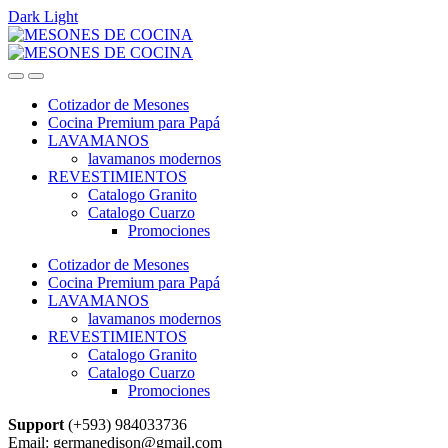
Dark
Light
Skip
Skip
to
to
navigation
content
Cotizador de Mesones
Cocina Premium para Papá
LAVAMANOS
lavamanos modernos
REVESTIMIENTOS
Catalogo Granito
Catalogo Cuarzo
Promociones
Cotizador de Mesones
Cocina Premium para Papá
LAVAMANOS
lavamanos modernos
REVESTIMIENTOS
Catalogo Granito
Catalogo Cuarzo
Promociones
Support
(+593) 984033736
Email: germanedison@gmail.com