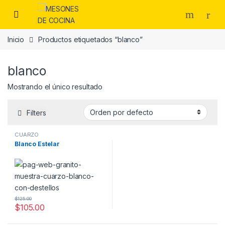
Skip to navigation
Skip to content
Inicio
Productos etiquetados “blanco”
blanco
Mostrando el único resultado
Filters
CUARZO
Blanco Estelar
$
125.00
$
105.00