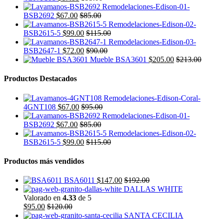
BSB2692
$
67.00
$
85.00
BSB2615-5
$
99.00
$
115.00
BSB2647-1
$
72.00
$
90.00
Mueble BSA3601
$
205.00
$
213.00
Productos Destacados
4GNT108
$
67.00
$
95.00
BSB2692
$
67.00
$
85.00
BSB2615-5
$
99.00
$
115.00
Productos más vendidos
BSA6011
$
147.00
$
192.00
DALLAS WHITE
Valorado en
4.33
de 5
$
95.00
$
120.00
SANTA CECILIA