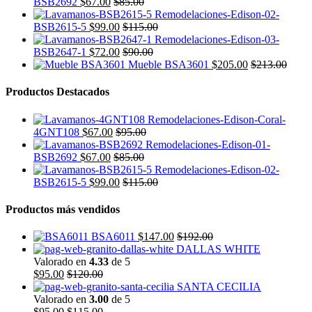
BSB2692
$
67.00
$
85.00
BSB2615-5
$
99.00
$
115.00
BSB2647-1
$
72.00
$
90.00
Mueble BSA3601
$
205.00
$
213.00
Productos Destacados
4GNT108
$
67.00
$
95.00
BSB2692
$
67.00
$
85.00
BSB2615-5
$
99.00
$
115.00
Productos más vendidos
BSA6011
$
147.00
$
192.00
DALLAS WHITE
Valorado en
4.33
de 5
$
95.00
$
120.00
SANTA CECILIA
Valorado en
3.00
de 5
$
95.00
$
115.00