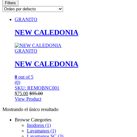
Filters
GRANITO
NEW CALEDONIA
GRANITO
NEW CALEDONIA
0
out of 5
(0)
SKU: REMOBNC001
$
75.00
$
95.00
View Product
Mostrando el único resultado
Browse Categories
Inodoros
(1)
Lavamanos
(1)
Lavamanos SC
(3)