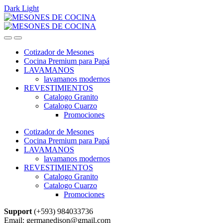
Dark
Light
Skip
Skip
to
to
navigation
content
Cotizador de Mesones
Cocina Premium para Papá
LAVAMANOS
lavamanos modernos
REVESTIMIENTOS
Catalogo Granito
Catalogo Cuarzo
Promociones
Cotizador de Mesones
Cocina Premium para Papá
LAVAMANOS
lavamanos modernos
REVESTIMIENTOS
Catalogo Granito
Catalogo Cuarzo
Promociones
Support
(+593) 984033736
Email: germanedison@gmail.com