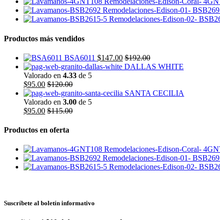
4GN
BSB269
BSB26
Productos más vendidos
BSA6011
$
147.00
$
192.00
DALLAS WHITE
Valorado en
4.33
de 5
$
95.00
$
120.00
SANTA CECILIA
Valorado en
3.00
de 5
$
95.00
$
115.00
Productos en oferta
4GN
BSB269
BSB26
Suscríbete al boletín informativo