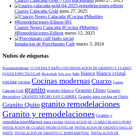
Cuarzo Calacatta Gold – Oro Backsplash
junio 27, 2025
Cuarzo Calacatta Gold
junio 27, 2025
Cuarzo Negro Calacatta #Cocina #Muebles
#Remodelaciones-Edison
marzo 12, 2025
Instalacion de Porcelanato Cafe
marzo 3, 2024
Nubes de etiquetas
#cocinasmodernas
15 COCINA Y BAÑO CON INSTALACION DE GRANITO Y CUARZO
blanco
blanco cristal
baño
QUEDA ESPECTACULAR
Backsplash
bajo tope
Cocinas modernas
Cuarzo
cocina
cocinas
Cuarzo
granito
Granito Chino
granito blanco
Granito
Calacatta Gold
decorativo
Granito para cocina en Quito
GRANITO NEGRO SAN GABRIEL
granito remodelaciones
Granito Quito
Granito y remodelaciones
Granito y
remodelacionesMarmol para cocina
INSTALACION DE CUARZO BLANCO PURO
INSTALACION DE CUARZO NEGRO ESTELAR
INSTALACION DE GRANITO DALLAS
WHITE
INSTALACION DE GRANITO G. HORNAMENTAL
INSTALACION DE