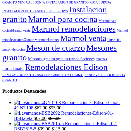
GRANITO NEW CALEDONIA
INSTALACION DE GRANITO ROSA EUROPA
Instalacion
INSTALACION DE GRANITO SUPER BROWN
granito
Marmol para cocina
Marmol para
Marmol remodelaciones
cocinaMarmol venta
Marmol
Marmol venta
meson
remodelacionesGranito y remodelaciones
Meson de cuarzo
Mesones
meson de cocina
granito
Mesones granito granito remodelaciones
muebles
Remodelaciones Edison
porcelanato
RENOVACION EN TU CASA CON GRANITO Y CUARZO
RENUEVA TU COCINA CON
GRANITO
Productos Destacados
4GNT108
$
67.00
$
95.00
BSB2692
$
67.00
$
85.00
BSB2615-5
$
99.00
$
115.00