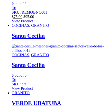
0
out of 5
(0)
SKU: REMOBNC001
$
75.00
$
95.00
View Product
COCINAS
,
GRANITO
Santa Cecilia
COCINAS
,
GRANITO
Santa Cecilia
0
out of 5
(0)
SKU: n/a
View Product
GRANITO
VERDE UBATUBA