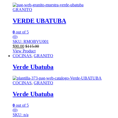
GRANITO
VERDE UBATUBA
0
out of 5
(0)
SKU: RMOBVU001
$
90.00
$
115.00
View Product
COCINAS
,
GRANITO
Verde Ubatuba
COCINAS
,
GRANITO
Verde Ubatuba
0
out of 5
(0)
SKU: n/a