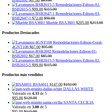
BSB2692
$
67.00
$
85.00
BSB2615-5
$
99.00
$
115.00
BSB2647-1
$
72.00
$
90.00
Mueble BSA3601
$
205.00
$
213.00
Productos Destacados
4GNT108
$
67.00
$
95.00
BSB2692
$
67.00
$
85.00
BSB2615-5
$
99.00
$
115.00
Productos más vendidos
BSA6011
$
147.00
$
192.00
DALLAS WHITE
Valorado en
4.33
de 5
$
95.00
$
120.00
SANTA CECILIA
Valorado en
3.00
de 5
$
95.00
$
115.00