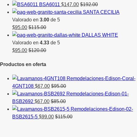
BSA6011
$
147.00
$
192.00
SANTA CECILIA
Valorado en
3.00
de 5
$
95.00
$
115.00
DALLAS WHITE
Valorado en
4.33
de 5
$
95.00
$
120.00
Productos en oferta
4GNT108
$
67.00
$
95.00
BSB2692
$
67.00
$
85.00
BSB2615-5
$
99.00
$
115.00