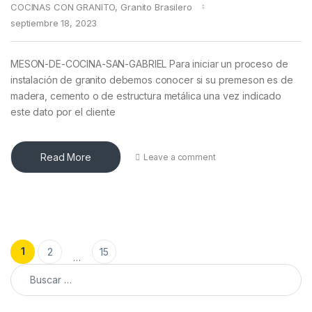
COCINAS CON GRANITO
,
Granito Brasilero
septiembre 18, 2023
MESON-DE-COCINA-SAN-GABRIEL Para iniciar un proceso de
instalación de granito debemos conocer si su premeson es de
madera, cemento o de estructura metálica una vez indicado
este dato por el cliente
Read More
Leave a comment
Posts pagination
1
2
15
…
Buscar: