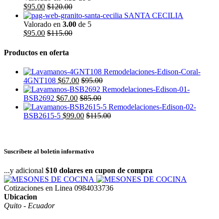
$
95.00
$
120.00
SANTA CECILIA
Valorado en
3.00
de 5
$
95.00
$
115.00
Productos en oferta
4GNT108
$
67.00
$
95.00
BSB2692
$
67.00
$
85.00
BSB2615-5
$
99.00
$
115.00
Suscríbete al boletín informativo
...y adicional
$10 dolares en cupon de compra
Cotizaciones en Linea
0984033736
Ubicacion
Quito - Ecuador