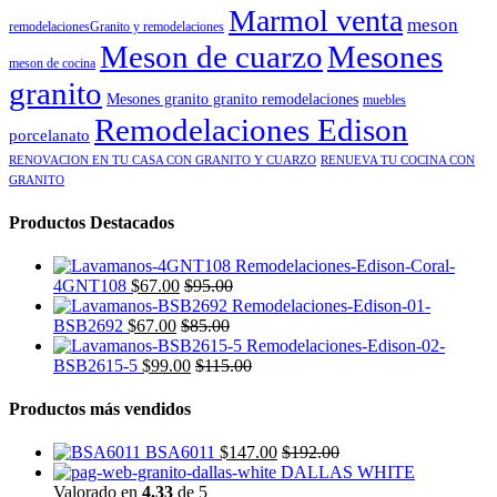
Marmol venta
meson
remodelacionesGranito y remodelaciones
Meson de cuarzo
Mesones
meson de cocina
granito
Mesones granito granito remodelaciones
muebles
Remodelaciones Edison
porcelanato
RENOVACION EN TU CASA CON GRANITO Y CUARZO
RENUEVA TU COCINA CON
GRANITO
Productos Destacados
4GNT108
$
67.00
$
95.00
BSB2692
$
67.00
$
85.00
BSB2615-5
$
99.00
$
115.00
Productos más vendidos
BSA6011
$
147.00
$
192.00
DALLAS WHITE
Valorado en
4.33
de 5