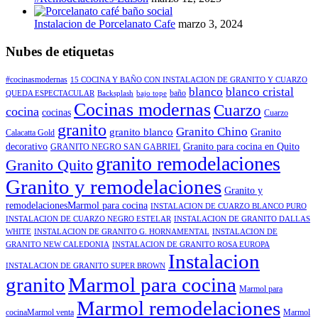
Instalacion de Porcelanato Cafe
marzo 3, 2024
Nubes de etiquetas
#cocinasmodernas
15 COCINA Y BAÑO CON INSTALACION DE GRANITO Y CUARZO
blanco
blanco cristal
baño
QUEDA ESPECTACULAR
Backsplash
bajo tope
Cocinas modernas
Cuarzo
cocina
cocinas
Cuarzo
granito
Granito Chino
granito blanco
Granito
Calacatta Gold
decorativo
Granito para cocina en Quito
GRANITO NEGRO SAN GABRIEL
granito remodelaciones
Granito Quito
Granito y remodelaciones
Granito y
remodelacionesMarmol para cocina
INSTALACION DE CUARZO BLANCO PURO
INSTALACION DE CUARZO NEGRO ESTELAR
INSTALACION DE GRANITO DALLAS
WHITE
INSTALACION DE GRANITO G. HORNAMENTAL
INSTALACION DE
GRANITO NEW CALEDONIA
INSTALACION DE GRANITO ROSA EUROPA
Instalacion
INSTALACION DE GRANITO SUPER BROWN
granito
Marmol para cocina
Marmol para
Marmol remodelaciones
cocinaMarmol venta
Marmol