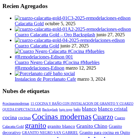
Recien Agregados
Calacatta Gold
octubre 5, 2025
Cuarzo Calacatta Gold – Oro Backsplash
junio 27, 2025
Cuarzo Calacatta Gold
junio 27, 2025
Cuarzo Negro Calacatta #Cocina #Muebles
#Remodelaciones-Edison
marzo 12, 2025
Instalacion de Porcelanato Cafe
marzo 3, 2024
Nubes de etiquetas
#cocinasmodernas
15 COCINA Y BAÑO CON INSTALACION DE GRANITO Y CUARZO
blanco
blanco cristal
baño
QUEDA ESPECTACULAR
Backsplash
bajo tope
Cocinas modernas
Cuarzo
cocina
cocinas
Cuarzo
granito
Granito Chino
granito blanco
Granito
Calacatta Gold
decorativo
Granito para cocina en Quito
GRANITO NEGRO SAN GABRIEL