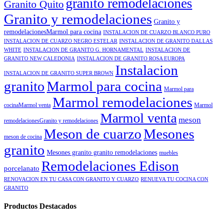
granito remodelaciones
Granito Quito
Granito y remodelaciones
Granito y
remodelacionesMarmol para cocina
INSTALACION DE CUARZO BLANCO PURO
INSTALACION DE CUARZO NEGRO ESTELAR
INSTALACION DE GRANITO DALLAS
WHITE
INSTALACION DE GRANITO G. HORNAMENTAL
INSTALACION DE
GRANITO NEW CALEDONIA
INSTALACION DE GRANITO ROSA EUROPA
Instalacion
INSTALACION DE GRANITO SUPER BROWN
granito
Marmol para cocina
Marmol para
Marmol remodelaciones
cocinaMarmol venta
Marmol
Marmol venta
meson
remodelacionesGranito y remodelaciones
Meson de cuarzo
Mesones
meson de cocina
granito
Mesones granito granito remodelaciones
muebles
Remodelaciones Edison
porcelanato
RENOVACION EN TU CASA CON GRANITO Y CUARZO
RENUEVA TU COCINA CON
GRANITO
Productos Destacados