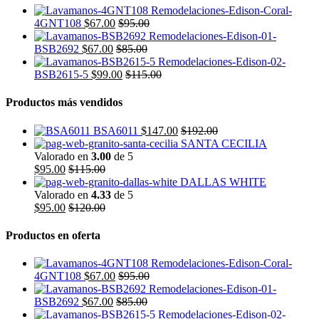
4GNT108
$
67.00
$
95.00
BSB2692
$
67.00
$
85.00
BSB2615-5
$
99.00
$
115.00
Productos más vendidos
BSA6011
$
147.00
$
192.00
SANTA CECILIA
Valorado en
3.00
de 5
$
95.00
$
115.00
DALLAS WHITE
Valorado en
4.33
de 5
$
95.00
$
120.00
Productos en oferta
4GNT108
$
67.00
$
95.00
BSB2692
$
67.00
$
85.00