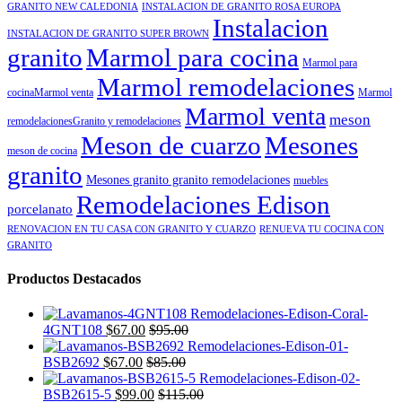
GRANITO NEW CALEDONIA
INSTALACION DE GRANITO ROSA EUROPA
Instalacion
INSTALACION DE GRANITO SUPER BROWN
granito
Marmol para cocina
Marmol para
Marmol remodelaciones
cocinaMarmol venta
Marmol
Marmol venta
meson
remodelacionesGranito y remodelaciones
Meson de cuarzo
Mesones
meson de cocina
granito
Mesones granito granito remodelaciones
muebles
Remodelaciones Edison
porcelanato
RENOVACION EN TU CASA CON GRANITO Y CUARZO
RENUEVA TU COCINA CON
GRANITO
Productos Destacados
4GNT108
$
67.00
$
95.00
BSB2692
$
67.00
$
85.00
BSB2615-5
$
99.00
$
115.00