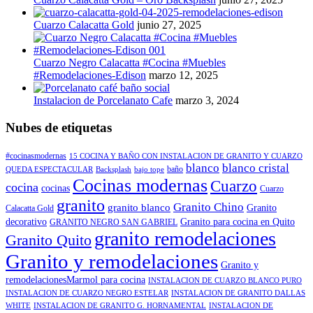
Cuarzo Calacatta Gold
junio 27, 2025
Cuarzo Negro Calacatta #Cocina #Muebles
#Remodelaciones-Edison
marzo 12, 2025
Instalacion de Porcelanato Cafe
marzo 3, 2024
Nubes de etiquetas
#cocinasmodernas
15 COCINA Y BAÑO CON INSTALACION DE GRANITO Y CUARZO
blanco
blanco cristal
baño
QUEDA ESPECTACULAR
Backsplash
bajo tope
Cocinas modernas
Cuarzo
cocina
cocinas
Cuarzo
granito
Granito Chino
granito blanco
Granito
Calacatta Gold
decorativo
Granito para cocina en Quito
GRANITO NEGRO SAN GABRIEL
granito remodelaciones
Granito Quito
Granito y remodelaciones
Granito y
remodelacionesMarmol para cocina
INSTALACION DE CUARZO BLANCO PURO
INSTALACION DE CUARZO NEGRO ESTELAR
INSTALACION DE GRANITO DALLAS
WHITE
INSTALACION DE GRANITO G. HORNAMENTAL
INSTALACION DE