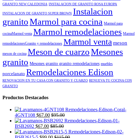
GRANITO NEW CALEDONIA
INSTALACION DE GRANITO ROSA EUROPA
Instalacion
INSTALACION DE GRANITO SUPER BROWN
granito
Marmol para cocina
Marmol para
Marmol remodelaciones
cocinaMarmol venta
Marmol
Marmol venta
meson
remodelacionesGranito y remodelaciones
Meson de cuarzo
Mesones
meson de cocina
granito
Mesones granito granito remodelaciones
muebles
Remodelaciones Edison
porcelanato
RENOVACION EN TU CASA CON GRANITO Y CUARZO
RENUEVA TU COCINA CON
GRANITO
Productos Destacados
4GNT108
$
67.00
$
95.00
BSB2692
$
67.00
$
85.00
BSB2615-5
$
99.00
$
115.00