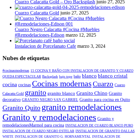
Cuarzo Calacatta Gold – Oro Backsplash
junio 27, 2025
Cuarzo Calacatta Gold
junio 27, 2025
Cuarzo Negro Calacatta #Cocina #Muebles
#Remodelaciones-Edison
marzo 12, 2025
Instalacion de Porcelanato Cafe
marzo 3, 2024
Nubes de etiquetas
#cocinasmodernas
15 COCINA Y BAÑO CON INSTALACION DE GRANITO Y CUARZO
blanco
blanco cristal
baño
QUEDA ESPECTACULAR
Backsplash
bajo tope
Cocinas modernas
Cuarzo
cocina
cocinas
Cuarzo
granito
Granito Chino
granito blanco
Granito
Calacatta Gold
decorativo
Granito para cocina en Quito
GRANITO NEGRO SAN GABRIEL
granito remodelaciones
Granito Quito
Granito y remodelaciones
Granito y
remodelacionesMarmol para cocina
INSTALACION DE CUARZO BLANCO PURO
INSTALACION DE CUARZO NEGRO ESTELAR
INSTALACION DE GRANITO DALLAS
WHITE
INSTALACION DE GRANITO G. HORNAMENTAL
INSTALACION DE