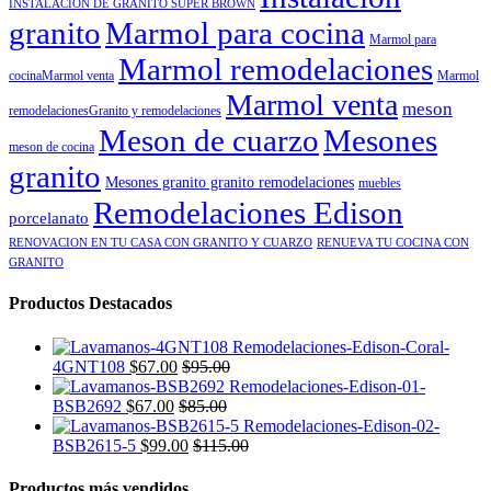
INSTALACION DE GRANITO SUPER BROWN
granito
Marmol para cocina
Marmol para
Marmol remodelaciones
cocinaMarmol venta
Marmol
Marmol venta
meson
remodelacionesGranito y remodelaciones
Meson de cuarzo
Mesones
meson de cocina
granito
Mesones granito granito remodelaciones
muebles
Remodelaciones Edison
porcelanato
RENOVACION EN TU CASA CON GRANITO Y CUARZO
RENUEVA TU COCINA CON
GRANITO
Productos Destacados
4GNT108
$
67.00
$
95.00
BSB2692
$
67.00
$
85.00
BSB2615-5
$
99.00
$
115.00
Productos más vendidos