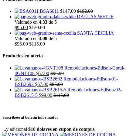
BSA6011
$
147.00
$
192.00
DALLAS WHITE
Valorado en
4.33
de 5
$
95.00
$
120.00
SANTA CECILIA
Valorado en
3.00
de 5
$
95.00
$
115.00
Productos en oferta
4GNT108
$
67.00
$
95.00
BSB2692
$
67.00
$
85.00
BSB2615-5
$
99.00
$
115.00
Suscríbete al boletín informativo
...y adicional
$10 dolares en cupon de compra