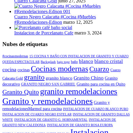
Cuarzo Calacatta Gold
junio 27, 2025
Cuarzo Negro Calacatta #Cocina #Muebles
#Remodelaciones-Edison
marzo 12, 2025
Instalacion de Porcelanato Cafe
marzo 3, 2024
Nubes de etiquetas
#cocinasmodernas
15 COCINA Y BAÑO CON INSTALACION DE GRANITO Y CUARZO
blanco
blanco cristal
baño
QUEDA ESPECTACULAR
Backsplash
bajo tope
Cocinas modernas
Cuarzo
cocina
cocinas
Cuarzo
granito
Granito Chino
granito blanco
Granito
Calacatta Gold
decorativo
Granito para cocina en Quito
GRANITO NEGRO SAN GABRIEL
granito remodelaciones
Granito Quito
Granito y remodelaciones
Granito y
remodelacionesMarmol para cocina
INSTALACION DE CUARZO BLANCO PURO
INSTALACION DE CUARZO NEGRO ESTELAR
INSTALACION DE GRANITO DALLAS
WHITE
INSTALACION DE GRANITO G. HORNAMENTAL
INSTALACION DE
GRANITO NEW CALEDONIA
INSTALACION DE GRANITO ROSA EUROPA
Instalacion