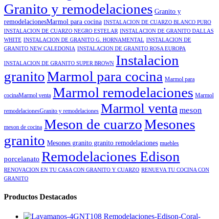
Granito y remodelaciones
Granito y
remodelacionesMarmol para cocina
INSTALACION DE CUARZO BLANCO PURO
INSTALACION DE CUARZO NEGRO ESTELAR
INSTALACION DE GRANITO DALLAS
WHITE
INSTALACION DE GRANITO G. HORNAMENTAL
INSTALACION DE
GRANITO NEW CALEDONIA
INSTALACION DE GRANITO ROSA EUROPA
Instalacion
INSTALACION DE GRANITO SUPER BROWN
granito
Marmol para cocina
Marmol para
Marmol remodelaciones
cocinaMarmol venta
Marmol
Marmol venta
meson
remodelacionesGranito y remodelaciones
Meson de cuarzo
Mesones
meson de cocina
granito
Mesones granito granito remodelaciones
muebles
Remodelaciones Edison
porcelanato
RENOVACION EN TU CASA CON GRANITO Y CUARZO
RENUEVA TU COCINA CON
GRANITO
Productos Destacados