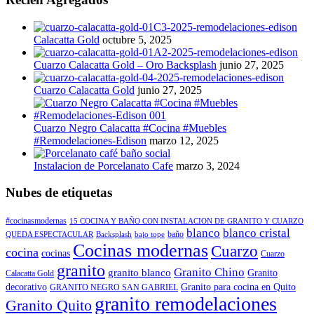
Calacatta Gold
octubre 5, 2025
Cuarzo Calacatta Gold – Oro Backsplash
junio 27, 2025
Cuarzo Calacatta Gold
junio 27, 2025
Cuarzo Negro Calacatta #Cocina #Muebles
#Remodelaciones-Edison
marzo 12, 2025
Instalacion de Porcelanato Cafe
marzo 3, 2024
Nubes de etiquetas
#cocinasmodernas
15 COCINA Y BAÑO CON INSTALACION DE GRANITO Y CUARZO
blanco
blanco cristal
baño
QUEDA ESPECTACULAR
Backsplash
bajo tope
Cocinas modernas
Cuarzo
cocina
cocinas
Cuarzo
granito
Granito Chino
granito blanco
Granito
Calacatta Gold
decorativo
Granito para cocina en Quito
GRANITO NEGRO SAN GABRIEL
granito remodelaciones
Granito Quito