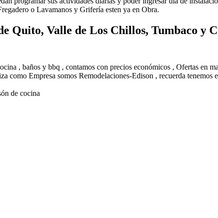
uedan programar sus actividades diarias y poder ingresar día de instalac
 Fregadero o Lavamanos y Grifería esten ya en Obra.
de Quito, Valle de Los Chillos, Tumbaco y
 cocina , baños y bbq , contamos con precios económicos , Ofertas en 
eriza como Empresa somos Remodelaciones-Edison , recuerda tenemos el
són de cocina