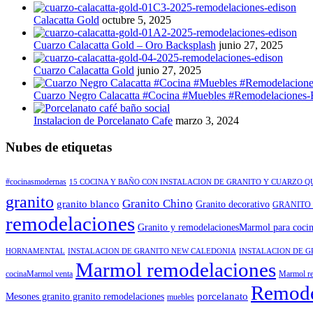
Calacatta Gold
octubre 5, 2025
Cuarzo Calacatta Gold – Oro Backsplash
junio 27, 2025
Cuarzo Calacatta Gold
junio 27, 2025
Cuarzo Negro Calacatta #Cocina #Muebles #Remodelaciones-
Instalacion de Porcelanato Cafe
marzo 3, 2024
Nubes de etiquetas
#cocinasmodernas
15 COCINA Y BAÑO CON INSTALACION DE GRANITO Y CUARZO 
granito
Granito Chino
granito blanco
Granito decorativo
GRANITO
remodelaciones
Granito y remodelacionesMarmol para coci
HORNAMENTAL
INSTALACION DE GRANITO NEW CALEDONIA
INSTALACION DE G
Marmol remodelaciones
cocinaMarmol venta
Marmol re
Remode
porcelanato
Mesones granito granito remodelaciones
muebles