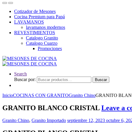
Cotizador de Mesones
Cocina Premium para Papá
LAVAMANOS
lavamanos modernos
REVESTIMIENTOS
Catalogo Granito
Catalogo Cuarzo
Promociones
Search
Buscar por:
Buscar
Inicio
COCINAS CON GRANITO
Granito Chino
GRANITO BLAN
GRANITO BLANCO CRISTAL
Leave a 
Granito Chino
,
Granito Importado
septiembre 12, 2023
octubre 6, 20