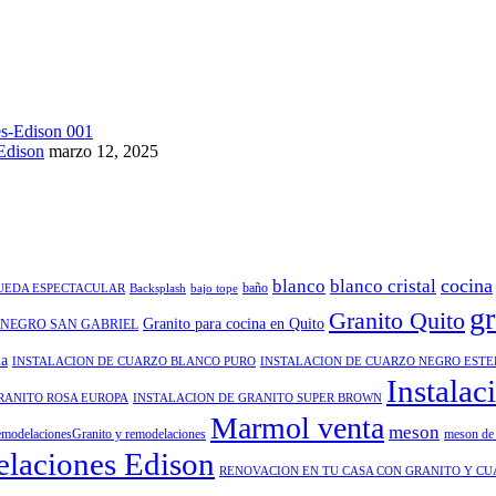
Edison
marzo 12, 2025
cocina
blanco
blanco cristal
baño
QUEDA ESPECTACULAR
Backsplash
bajo tope
gr
Granito Quito
Granito para cocina en Quito
 NEGRO SAN GABRIEL
na
INSTALACION DE CUARZO BLANCO PURO
INSTALACION DE CUARZO NEGRO EST
Instalac
RANITO ROSA EUROPA
INSTALACION DE GRANITO SUPER BROWN
Marmol venta
meson
modelacionesGranito y remodelaciones
meson de 
laciones Edison
RENOVACION EN TU CASA CON GRANITO Y C