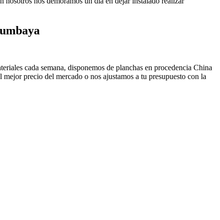
ión nosotros nos demoramos un día en dejar instalado realizar
 Cumbaya
materiales cada semana, disponemos de planchas en procedencia China
 mejor precio del mercado o nos ajustamos a tu presupuesto con la