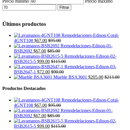
Precio mínimo
Precio máximo
Filtrar
Últimos productos
4GNT108
$
67.00
$
95.00
BSB2692
$
67.00
$
85.00
BSB2615-5
$
99.00
$
115.00
BSB2647-1
$
72.00
$
90.00
Mueble BSA3601
$
205.00
$
213.00
Productos Destacados
4GNT108
$
67.00
$
95.00
BSB2692
$
67.00
$
85.00
BSB2615-5
$
99.00
$
115.00