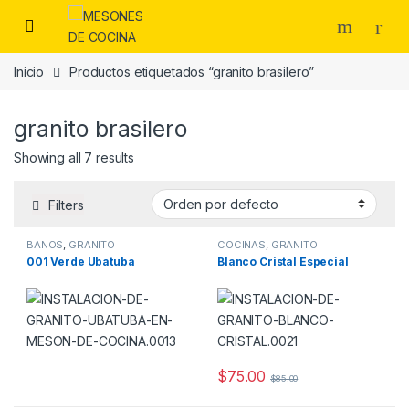
Skip to navigation
Skip to content
Inicio
Productos etiquetados “granito brasilero”
granito brasilero
Showing all 7 results
Filters
BAÑOS
,
GRANITO
COCINAS
,
GRANITO
001 Verde Ubatuba
Blanco Cristal Especial
$
75.00
$
85.00