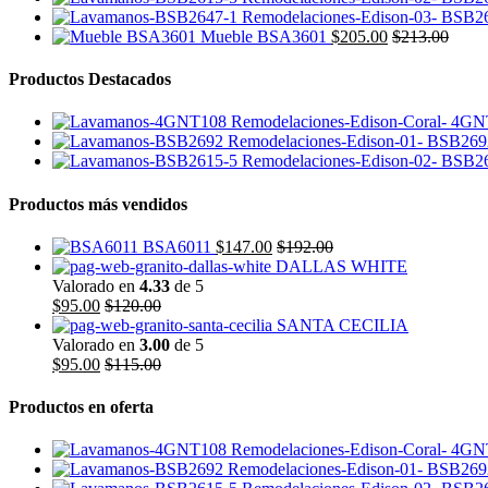
BSB26
Mueble BSA3601
$
205.00
$
213.00
Productos Destacados
4GN
BSB269
BSB26
Productos más vendidos
BSA6011
$
147.00
$
192.00
DALLAS WHITE
Valorado en
4.33
de 5
$
95.00
$
120.00
SANTA CECILIA
Valorado en
3.00
de 5
$
95.00
$
115.00
Productos en oferta
4GN
BSB269