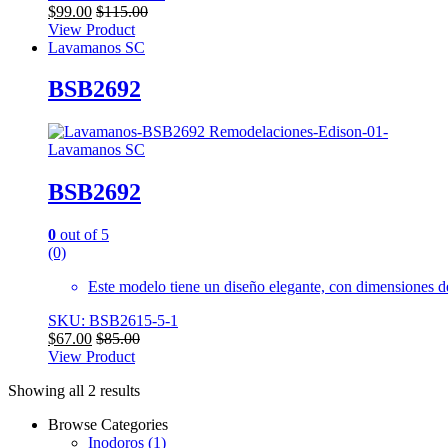
$
99.00
$
115.00
View Product
Lavamanos SC
BSB2692
Lavamanos SC
BSB2692
0
out of 5
(0)
Este modelo tiene un diseño elegante, con dimensiones de
SKU: BSB2615-5-1
$
67.00
$
85.00
View Product
Showing all 2 results
Browse Categories
Inodoros
(1)