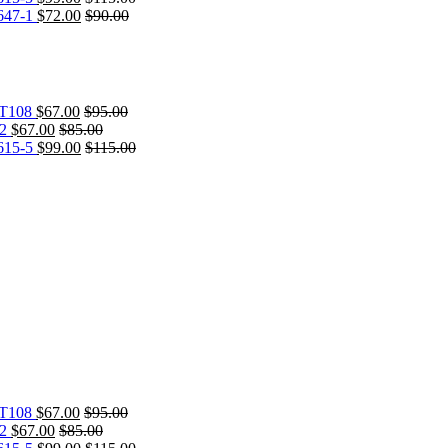
47-1
$
72.00
$
90.00
T108
$
67.00
$
95.00
2
$
67.00
$
85.00
15-5
$
99.00
$
115.00
T108
$
67.00
$
95.00
2
$
67.00
$
85.00