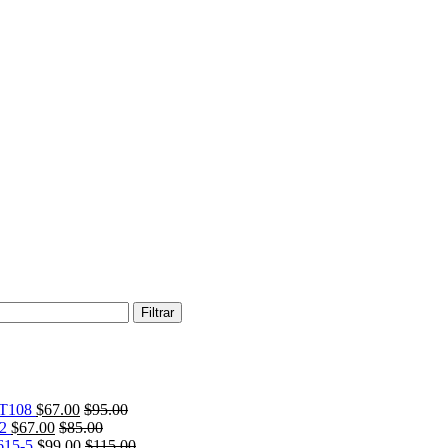
Filtrar
T108
$
67.00
$
95.00
2
$
67.00
$
85.00
15-5
$
99.00
$
115.00