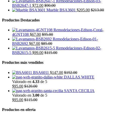
BSB2647-1
$
72.00
$
90.00
Mueble BSA3601
$
205.00
$
213.00
Productos Destacados
4GNT108
$
67.00
$
95.00
BSB2692
$
67.00
$
85.00
BSB2615-5
$
99.00
$
115.00
Productos más vendidos
BSA6011
$
147.00
$
192.00
DALLAS WHITE
Valorado en
4.33
de 5
$
95.00
$
120.00
SANTA CECILIA
Valorado en
3.00
de 5
$
95.00
$
115.00
Productos en oferta