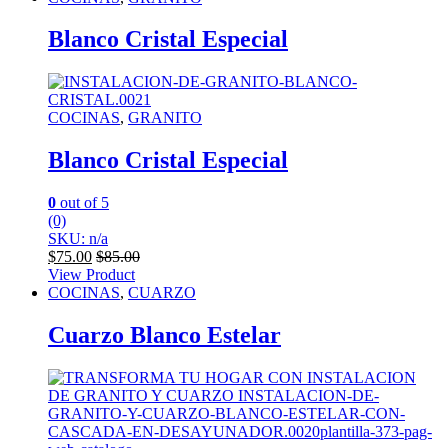
Blanco Cristal Especial
COCINAS
,
GRANITO
Blanco Cristal Especial
0
out of 5
(0)
SKU: n/a
$
75.00
$
85.00
View Product
COCINAS
,
CUARZO
Cuarzo Blanco Estelar