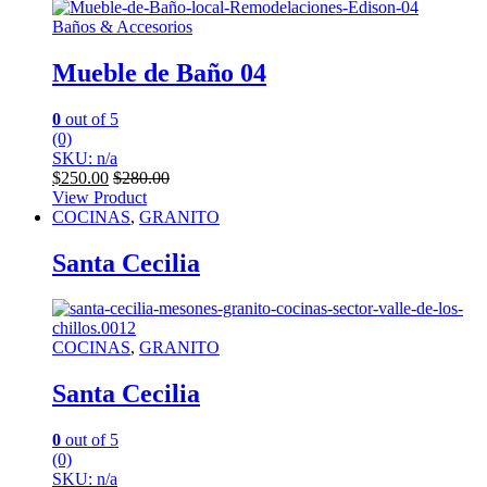
Baños & Accesorios
Mueble de Baño 04
0
out of 5
(0)
SKU: n/a
$
250.00
$
280.00
View Product
COCINAS
,
GRANITO
Santa Cecilia
COCINAS
,
GRANITO
Santa Cecilia
0
out of 5
(0)
SKU: n/a