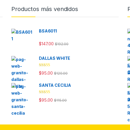
Productos más vendidos
BSA6011
$
147.00
$
192.00
DALLAS WHITE
Valorado en
$
95.00
$
120.00
4.33
de 5
SANTA CECILIA
Valorad
$
95.00
$
115.00
o en
3.00
de
5