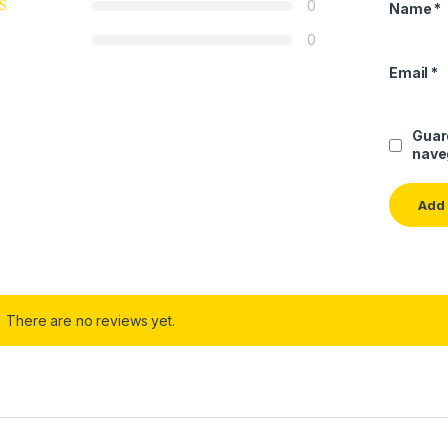
0
Name
*
0
Email
*
Guar
nave
There are no reviews yet.