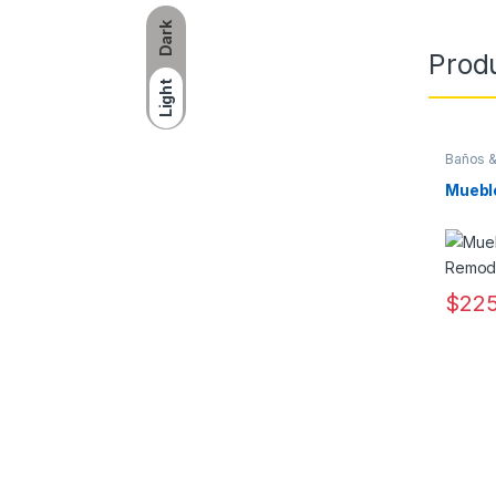
Dark
Prod
Light
Baños &
Muebl
$
225