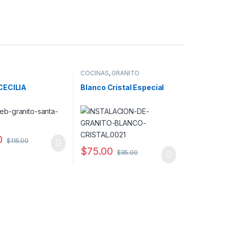
COCINAS
,
GRANITO
CECILIA
Blanco Cristal Especial
0
$
115.00
$
75.00
$
85.00