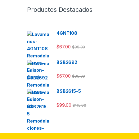
Productos Destacados
4GNT108
$
67.00
$
95.00
BSB2692
$
67.00
$
85.00
BSB2615-5
$
99.00
$
115.00