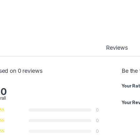
Reviews
sed on 0 reviews
Be the 
Your Rat
.0
rall
Your Re
0
0
0