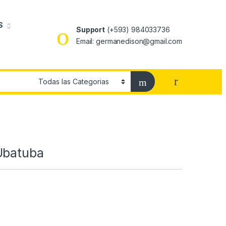
S
Support
(+593) 984033736
Email: germanedison@gmail.com
Ubatuba