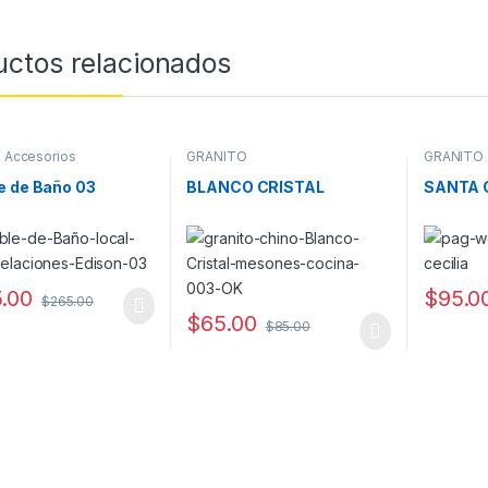
uctos relacionados
 Accesorios
GRANITO
GRANITO
e de Baño 03
BLANCO CRISTAL
SANTA 
.00
$
95.0
$
265.00
$
65.00
$
85.00