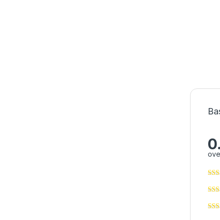
Ba
0
ove