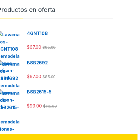
Productos en oferta
4GNT108
$
67.00
$
95.00
BSB2692
$
67.00
$
85.00
BSB2615-5
$
99.00
$
115.00