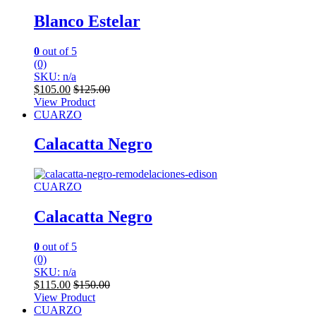
Blanco Estelar
0
out of 5
(0)
SKU: n/a
$
105.00
$
125.00
View Product
CUARZO
Calacatta Negro
CUARZO
Calacatta Negro
0
out of 5
(0)
SKU: n/a
$
115.00
$
150.00
View Product
CUARZO