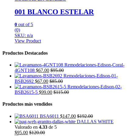
001 BLANCO ESTELAR
0
out of 5
(0)
SKU: n/a
View Product
Productos Destacados
4GNT108
$
67.00
$
95.00
BSB2692
$
67.00
$
85.00
BSB2615-5
$
99.00
$
115.00
Productos más vendidos
BSA6011
$
147.00
$
192.00
DALLAS WHITE
Valorado en
4.33
de 5
$
95.00
$
120.00