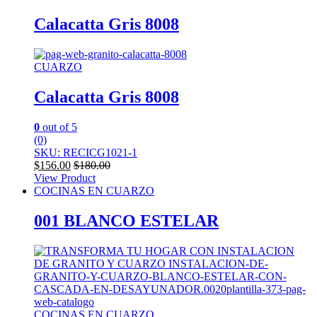
Calacatta Gris 8008
CUARZO
Calacatta Gris 8008
0
out of 5
(0)
SKU: RECICG1021-1
$
156.00
$
180.00
View Product
COCINAS EN CUARZO
001 BLANCO ESTELAR
COCINAS EN CUARZO