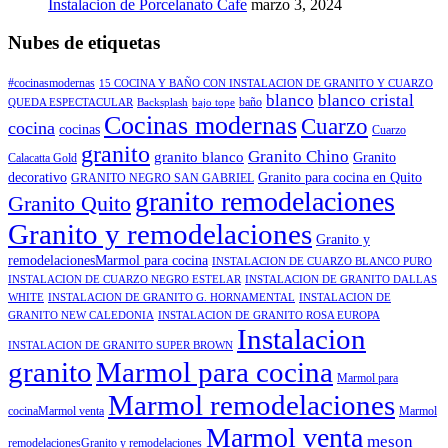
Instalacion de Porcelanato Cafe
marzo 3, 2024
Nubes de etiquetas
#cocinasmodernas
15 COCINA Y BAÑO CON INSTALACION DE GRANITO Y CUARZO
blanco
blanco cristal
baño
QUEDA ESPECTACULAR
Backsplash
bajo tope
Cocinas modernas
Cuarzo
cocina
cocinas
Cuarzo
granito
Granito Chino
granito blanco
Granito
Calacatta Gold
decorativo
Granito para cocina en Quito
GRANITO NEGRO SAN GABRIEL
granito remodelaciones
Granito Quito
Granito y remodelaciones
Granito y
remodelacionesMarmol para cocina
INSTALACION DE CUARZO BLANCO PURO
INSTALACION DE CUARZO NEGRO ESTELAR
INSTALACION DE GRANITO DALLAS
WHITE
INSTALACION DE GRANITO G. HORNAMENTAL
INSTALACION DE
GRANITO NEW CALEDONIA
INSTALACION DE GRANITO ROSA EUROPA
Instalacion
INSTALACION DE GRANITO SUPER BROWN
granito
Marmol para cocina
Marmol para
Marmol remodelaciones
cocinaMarmol venta
Marmol
Marmol venta
meson
remodelacionesGranito y remodelaciones