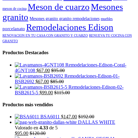
Meson de cuarzo
Mesones
meson de cocina
granito
Mesones granito granito remodelaciones
muebles
Remodelaciones Edison
porcelanato
RENOVACION EN TU CASA CON GRANITO Y CUARZO
RENUEVA TU COCINA CON
GRANITO
Productos Destacados
4GNT108
$
67.00
$
95.00
BSB2692
$
67.00
$
85.00
BSB2615-5
$
99.00
$
115.00
Productos más vendidos
BSA6011
$
147.00
$
192.00
DALLAS WHITE
Valorado en
4.33
de 5
$
95.00
$
120.00