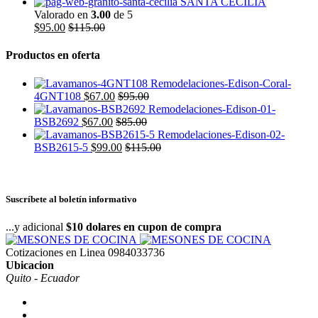
SANTA CECILIA
Valorado en
3.00
de 5
$
95.00
$
115.00
Productos en oferta
4GNT108
$
67.00
$
95.00
BSB2692
$
67.00
$
85.00
BSB2615-5
$
99.00
$
115.00
Suscríbete al boletín informativo
...y adicional
$10 dolares en cupon de compra
Cotizaciones en Linea
0984033736
Ubicacion
Quito - Ecuador