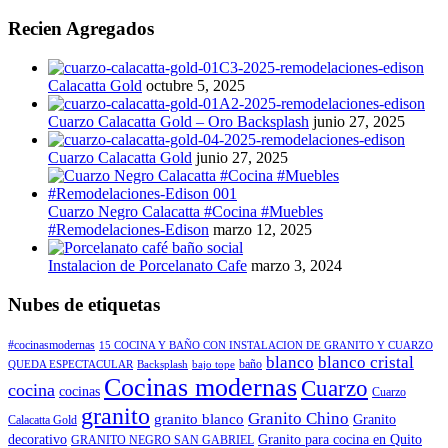
Recien Agregados
Calacatta Gold
octubre 5, 2025
Cuarzo Calacatta Gold – Oro Backsplash
junio 27, 2025
Cuarzo Calacatta Gold
junio 27, 2025
Cuarzo Negro Calacatta #Cocina #Muebles
#Remodelaciones-Edison
marzo 12, 2025
Instalacion de Porcelanato Cafe
marzo 3, 2024
Nubes de etiquetas
#cocinasmodernas
15 COCINA Y BAÑO CON INSTALACION DE GRANITO Y CUARZO
blanco
blanco cristal
baño
QUEDA ESPECTACULAR
Backsplash
bajo tope
Cocinas modernas
Cuarzo
cocina
cocinas
Cuarzo
granito
Granito Chino
granito blanco
Granito
Calacatta Gold
decorativo
Granito para cocina en Quito
GRANITO NEGRO SAN GABRIEL