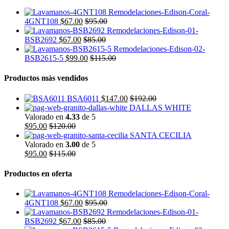
4GNT108
$
67.00
$
95.00
BSB2692
$
67.00
$
85.00
BSB2615-5
$
99.00
$
115.00
Productos más vendidos
BSA6011
$
147.00
$
192.00
DALLAS WHITE
Valorado en
4.33
de 5
$
95.00
$
120.00
SANTA CECILIA
Valorado en
3.00
de 5
$
95.00
$
115.00
Productos en oferta
4GNT108
$
67.00
$
95.00
BSB2692
$
67.00
$
85.00