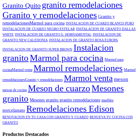
granito remodelaciones
Granito Quito
Granito y remodelaciones
Granito y
remodelacionesMarmol para cocina
INSTALACION DE CUARZO BLANCO PURO
INSTALACION DE CUARZO NEGRO ESTELAR
INSTALACION DE GRANITO DALLAS
WHITE
INSTALACION DE GRANITO G. HORNAMENTAL
INSTALACION DE
GRANITO NEW CALEDONIA
INSTALACION DE GRANITO ROSA EUROPA
Instalacion
INSTALACION DE GRANITO SUPER BROWN
granito
Marmol para cocina
Marmol para
Marmol remodelaciones
cocinaMarmol venta
Marmol
Marmol venta
meson
remodelacionesGranito y remodelaciones
Meson de cuarzo
Mesones
meson de cocina
granito
Mesones granito granito remodelaciones
muebles
Remodelaciones Edison
porcelanato
RENOVACION EN TU CASA CON GRANITO Y CUARZO
RENUEVA TU COCINA CON
GRANITO
Productos Destacados