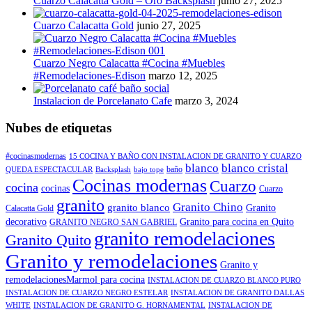
Cuarzo Calacatta Gold – Oro Backsplash
junio 27, 2025
Cuarzo Calacatta Gold
junio 27, 2025
Cuarzo Negro Calacatta #Cocina #Muebles
#Remodelaciones-Edison
marzo 12, 2025
Instalacion de Porcelanato Cafe
marzo 3, 2024
Nubes de etiquetas
#cocinasmodernas
15 COCINA Y BAÑO CON INSTALACION DE GRANITO Y CUARZO
blanco
blanco cristal
baño
QUEDA ESPECTACULAR
Backsplash
bajo tope
Cocinas modernas
Cuarzo
cocina
cocinas
Cuarzo
granito
Granito Chino
granito blanco
Granito
Calacatta Gold
decorativo
Granito para cocina en Quito
GRANITO NEGRO SAN GABRIEL
granito remodelaciones
Granito Quito
Granito y remodelaciones
Granito y
remodelacionesMarmol para cocina
INSTALACION DE CUARZO BLANCO PURO
INSTALACION DE CUARZO NEGRO ESTELAR
INSTALACION DE GRANITO DALLAS
WHITE
INSTALACION DE GRANITO G. HORNAMENTAL
INSTALACION DE