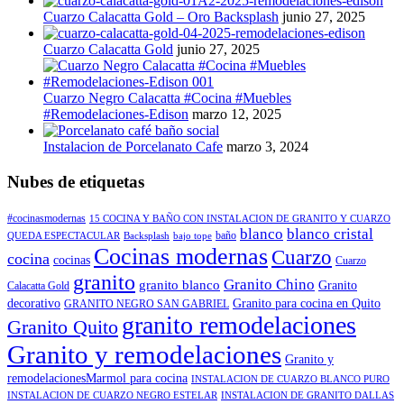
Cuarzo Calacatta Gold – Oro Backsplash
junio 27, 2025
Cuarzo Calacatta Gold
junio 27, 2025
Cuarzo Negro Calacatta #Cocina #Muebles
#Remodelaciones-Edison
marzo 12, 2025
Instalacion de Porcelanato Cafe
marzo 3, 2024
Nubes de etiquetas
#cocinasmodernas
15 COCINA Y BAÑO CON INSTALACION DE GRANITO Y CUARZO
blanco
blanco cristal
baño
QUEDA ESPECTACULAR
Backsplash
bajo tope
Cocinas modernas
Cuarzo
cocina
cocinas
Cuarzo
granito
Granito Chino
granito blanco
Granito
Calacatta Gold
decorativo
Granito para cocina en Quito
GRANITO NEGRO SAN GABRIEL
granito remodelaciones
Granito Quito
Granito y remodelaciones
Granito y
remodelacionesMarmol para cocina
INSTALACION DE CUARZO BLANCO PURO
INSTALACION DE CUARZO NEGRO ESTELAR
INSTALACION DE GRANITO DALLAS