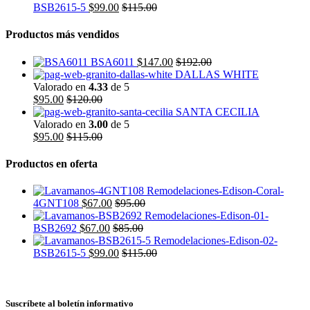
BSB2615-5
$
99.00
$
115.00
Productos más vendidos
BSA6011
$
147.00
$
192.00
DALLAS WHITE
Valorado en
4.33
de 5
$
95.00
$
120.00
SANTA CECILIA
Valorado en
3.00
de 5
$
95.00
$
115.00
Productos en oferta
4GNT108
$
67.00
$
95.00
BSB2692
$
67.00
$
85.00
BSB2615-5
$
99.00
$
115.00
Suscríbete al boletín informativo