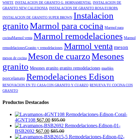
WHITE
INSTALACION DE GRANITO G. HORNAMENTAL
INSTALACION DE
GRANITO NEW CALEDONIA
INSTALACION DE GRANITO ROSA EUROPA
Instalacion
INSTALACION DE GRANITO SUPER BROWN
granito
Marmol para cocina
Marmol para
Marmol remodelaciones
cocinaMarmol venta
Marmol
Marmol venta
meson
remodelacionesGranito y remodelaciones
Meson de cuarzo
Mesones
meson de cocina
granito
Mesones granito granito remodelaciones
muebles
Remodelaciones Edison
porcelanato
RENOVACION EN TU CASA CON GRANITO Y CUARZO
RENUEVA TU COCINA CON
GRANITO
Productos Destacados
4GNT108
$
67.00
$
95.00
BSB2692
$
67.00
$
85.00