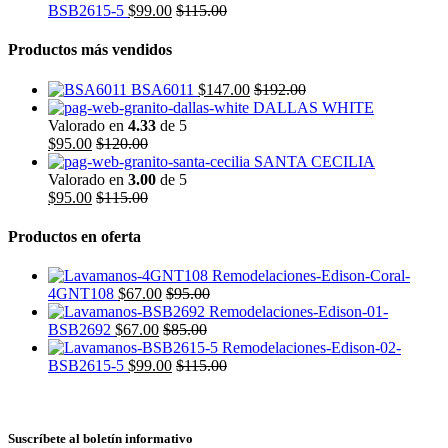
BSB2615-5
$
99.00
$
115.00
Productos más vendidos
BSA6011
$
147.00
$
192.00
DALLAS WHITE
Valorado en
4.33
de 5
$
95.00
$
120.00
SANTA CECILIA
Valorado en
3.00
de 5
$
95.00
$
115.00
Productos en oferta
4GNT108
$
67.00
$
95.00
BSB2692
$
67.00
$
85.00
BSB2615-5
$
99.00
$
115.00
Suscríbete al boletín informativo