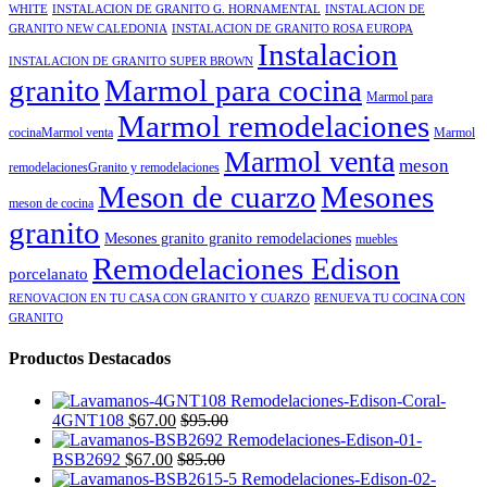
WHITE
INSTALACION DE GRANITO G. HORNAMENTAL
INSTALACION DE
GRANITO NEW CALEDONIA
INSTALACION DE GRANITO ROSA EUROPA
Instalacion
INSTALACION DE GRANITO SUPER BROWN
granito
Marmol para cocina
Marmol para
Marmol remodelaciones
cocinaMarmol venta
Marmol
Marmol venta
meson
remodelacionesGranito y remodelaciones
Meson de cuarzo
Mesones
meson de cocina
granito
Mesones granito granito remodelaciones
muebles
Remodelaciones Edison
porcelanato
RENOVACION EN TU CASA CON GRANITO Y CUARZO
RENUEVA TU COCINA CON
GRANITO
Productos Destacados
4GNT108
$
67.00
$
95.00
BSB2692
$
67.00
$
85.00