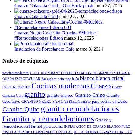
Cuarzo Calacatta Gold – Oro Backsplash
junio 27, 2025
Cuarzo Calacatta Gold
junio 27, 2025
Cuarzo Negro Calacatta #Cocina #Muebles
#Remodelaciones-Edison
marzo 12, 2025
Instalacion de Porcelanato Cafe
marzo 3, 2024
Nubes de etiquetas
#cocinasmodernas
15 COCINA Y BAÑO CON INSTALACION DE GRANITO Y CUARZO
blanco
blanco cristal
baño
QUEDA ESPECTACULAR
Backsplash
bajo tope
Cocinas modernas
Cuarzo
cocina
cocinas
Cuarzo
granito
Granito Chino
granito blanco
Granito
Calacatta Gold
decorativo
Granito para cocina en Quito
GRANITO NEGRO SAN GABRIEL
granito remodelaciones
Granito Quito
Granito y remodelaciones
Granito y
remodelacionesMarmol para cocina
INSTALACION DE CUARZO BLANCO PURO
INSTALACION DE CUARZO NEGRO ESTELAR
INSTALACION DE GRANITO DALLAS