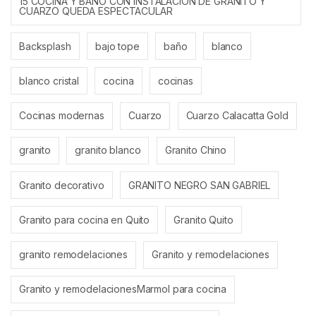
15 COCINA Y BAÑO CON INSTALACION DE GRANITO Y
CUARZO QUEDA ESPECTACULAR
Backsplash
bajo tope
baño
blanco
blanco cristal
cocina
cocinas
Cocinas modernas
Cuarzo
Cuarzo Calacatta Gold
granito
granito blanco
Granito Chino
Granito decorativo
GRANITO NEGRO SAN GABRIEL
Granito para cocina en Quito
Granito Quito
granito remodelaciones
Granito y remodelaciones
Granito y remodelacionesMarmol para cocina