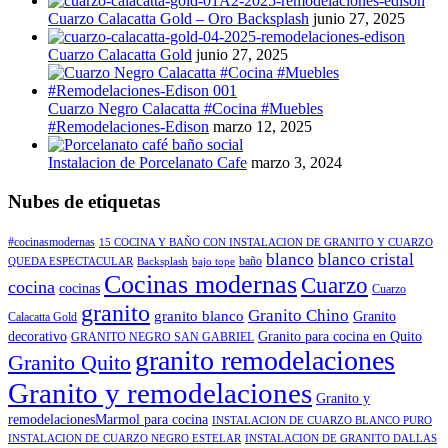
Cuarzo Calacatta Gold – Oro Backsplash
junio 27, 2025
Cuarzo Calacatta Gold
junio 27, 2025
Cuarzo Negro Calacatta #Cocina #Muebles
#Remodelaciones-Edison
marzo 12, 2025
Instalacion de Porcelanato Cafe
marzo 3, 2024
Nubes de etiquetas
#cocinasmodernas
15 COCINA Y BAÑO CON INSTALACION DE GRANITO Y CUARZO
blanco
blanco cristal
baño
QUEDA ESPECTACULAR
Backsplash
bajo tope
Cocinas modernas
Cuarzo
cocina
cocinas
Cuarzo
granito
Granito Chino
granito blanco
Granito
Calacatta Gold
decorativo
Granito para cocina en Quito
GRANITO NEGRO SAN GABRIEL
granito remodelaciones
Granito Quito
Granito y remodelaciones
Granito y
remodelacionesMarmol para cocina
INSTALACION DE CUARZO BLANCO PURO
INSTALACION DE CUARZO NEGRO ESTELAR
INSTALACION DE GRANITO DALLAS