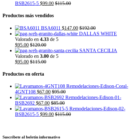
BSB2615-5
$
99.00
$
115.00
Productos más vendidos
BSA6011
$
147.00
$
192.00
DALLAS WHITE
Valorado en
4.33
de 5
$
95.00
$
120.00
SANTA CECILIA
Valorado en
3.00
de 5
$
95.00
$
115.00
Productos en oferta
4GNT108
$
67.00
$
95.00
BSB2692
$
67.00
$
85.00
BSB2615-5
$
99.00
$
115.00
Suscríbete al boletín informativo