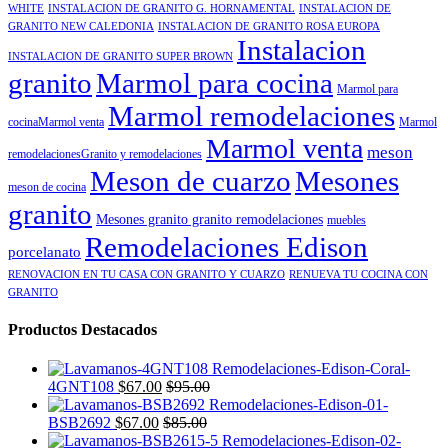
WHITE
INSTALACION DE GRANITO G. HORNAMENTAL
INSTALACION DE
GRANITO NEW CALEDONIA
INSTALACION DE GRANITO ROSA EUROPA
Instalacion
INSTALACION DE GRANITO SUPER BROWN
granito
Marmol para cocina
Marmol para
Marmol remodelaciones
cocinaMarmol venta
Marmol
Marmol venta
meson
remodelacionesGranito y remodelaciones
Meson de cuarzo
Mesones
meson de cocina
granito
Mesones granito granito remodelaciones
muebles
Remodelaciones Edison
porcelanato
RENOVACION EN TU CASA CON GRANITO Y CUARZO
RENUEVA TU COCINA CON
GRANITO
Productos Destacados
4GNT108
$
67.00
$
95.00
BSB2692
$
67.00
$
85.00