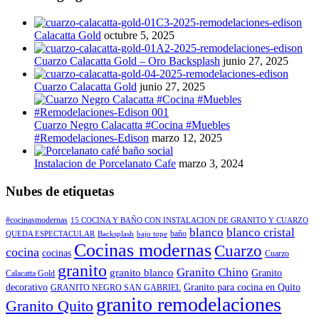
Calacatta Gold
octubre 5, 2025
Cuarzo Calacatta Gold – Oro Backsplash
junio 27, 2025
Cuarzo Calacatta Gold
junio 27, 2025
Cuarzo Negro Calacatta #Cocina #Muebles
#Remodelaciones-Edison
marzo 12, 2025
Instalacion de Porcelanato Cafe
marzo 3, 2024
Nubes de etiquetas
#cocinasmodernas
15 COCINA Y BAÑO CON INSTALACION DE GRANITO Y CUARZO
blanco
blanco cristal
baño
QUEDA ESPECTACULAR
Backsplash
bajo tope
Cocinas modernas
Cuarzo
cocina
cocinas
Cuarzo
granito
Granito Chino
granito blanco
Granito
Calacatta Gold
decorativo
Granito para cocina en Quito
GRANITO NEGRO SAN GABRIEL
granito remodelaciones
Granito Quito