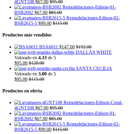
4GNT108
$
67.00
$
95.00
BSB2692
$
67.00
$
85.00
BSB2615-5
$
99.00
$
115.00
Productos más vendidos
BSA6011
$
147.00
$
192.00
DALLAS WHITE
Valorado en
4.33
de 5
$
95.00
$
120.00
SANTA CECILIA
Valorado en
3.00
de 5
$
95.00
$
115.00
Productos en oferta
4GNT108
$
67.00
$
95.00
BSB2692
$
67.00
$
85.00
BSB2615-5
$
99.00
$
115.00