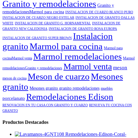
Granito y remodelaciones
Granito y
remodelacionesMarmol para cocina
INSTALACION DE CUARZO BLANCO PURO
INSTALACION DE CUARZO NEGRO ESTELAR
INSTALACION DE GRANITO DALLAS
WHITE
INSTALACION DE GRANITO G. HORNAMENTAL
INSTALACION DE
GRANITO NEW CALEDONIA
INSTALACION DE GRANITO ROSA EUROPA
Instalacion
INSTALACION DE GRANITO SUPER BROWN
granito
Marmol para cocina
Marmol para
Marmol remodelaciones
cocinaMarmol venta
Marmol
Marmol venta
meson
remodelacionesGranito y remodelaciones
Meson de cuarzo
Mesones
meson de cocina
granito
Mesones granito granito remodelaciones
muebles
Remodelaciones Edison
porcelanato
RENOVACION EN TU CASA CON GRANITO Y CUARZO
RENUEVA TU COCINA CON
GRANITO
Productos Destacados