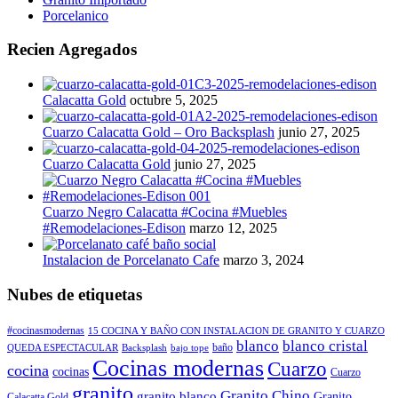
Porcelanico
Recien Agregados
Calacatta Gold
octubre 5, 2025
Cuarzo Calacatta Gold – Oro Backsplash
junio 27, 2025
Cuarzo Calacatta Gold
junio 27, 2025
Cuarzo Negro Calacatta #Cocina #Muebles
#Remodelaciones-Edison
marzo 12, 2025
Instalacion de Porcelanato Cafe
marzo 3, 2024
Nubes de etiquetas
#cocinasmodernas
15 COCINA Y BAÑO CON INSTALACION DE GRANITO Y CUARZO
blanco
blanco cristal
baño
QUEDA ESPECTACULAR
Backsplash
bajo tope
Cocinas modernas
Cuarzo
cocina
cocinas
Cuarzo
granito
Granito Chino
granito blanco
Granito
Calacatta Gold