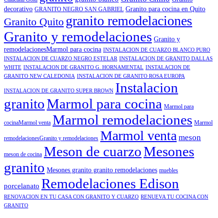
decorativo
Granito para cocina en Quito
GRANITO NEGRO SAN GABRIEL
granito remodelaciones
Granito Quito
Granito y remodelaciones
Granito y
remodelacionesMarmol para cocina
INSTALACION DE CUARZO BLANCO PURO
INSTALACION DE CUARZO NEGRO ESTELAR
INSTALACION DE GRANITO DALLAS
WHITE
INSTALACION DE GRANITO G. HORNAMENTAL
INSTALACION DE
GRANITO NEW CALEDONIA
INSTALACION DE GRANITO ROSA EUROPA
Instalacion
INSTALACION DE GRANITO SUPER BROWN
granito
Marmol para cocina
Marmol para
Marmol remodelaciones
cocinaMarmol venta
Marmol
Marmol venta
meson
remodelacionesGranito y remodelaciones
Meson de cuarzo
Mesones
meson de cocina
granito
Mesones granito granito remodelaciones
muebles
Remodelaciones Edison
porcelanato
RENOVACION EN TU CASA CON GRANITO Y CUARZO
RENUEVA TU COCINA CON
GRANITO