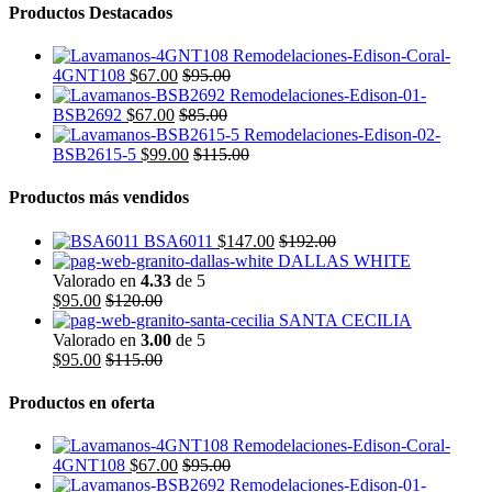
Productos Destacados
4GNT108
$
67.00
$
95.00
BSB2692
$
67.00
$
85.00
BSB2615-5
$
99.00
$
115.00
Productos más vendidos
BSA6011
$
147.00
$
192.00
DALLAS WHITE
Valorado en
4.33
de 5
$
95.00
$
120.00
SANTA CECILIA
Valorado en
3.00
de 5
$
95.00
$
115.00
Productos en oferta
4GNT108
$
67.00
$
95.00