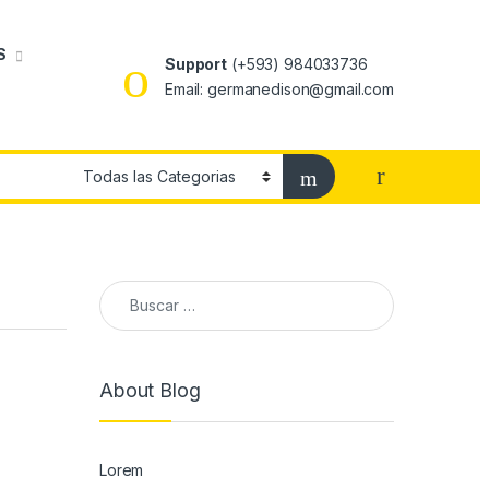
S
Support
(+593) 984033736
Email: germanedison@gmail.com
Buscar:
About Blog
Lorem