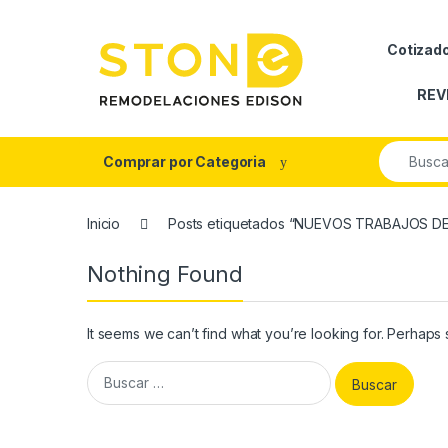
Skip to navigation
Skip to content
Cotizad
REV
Search fo
Comprar por Categoria
Inicio
Posts etiquetados “NUEVOS TRABAJOS 
Nothing Found
It seems we can’t find what you’re looking for. Perhaps
Buscar: