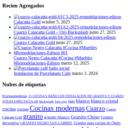
Recien Agregados
Calacatta Gold
octubre 5, 2025
Cuarzo Calacatta Gold – Oro Backsplash
junio 27, 2025
Cuarzo Calacatta Gold
junio 27, 2025
Cuarzo Negro Calacatta #Cocina #Muebles
#Remodelaciones-Edison
marzo 12, 2025
Instalacion de Porcelanato Cafe
marzo 3, 2024
Nubes de etiquetas
#cocinasmodernas
15 COCINA Y BAÑO CON INSTALACION DE GRANITO Y CUARZO
blanco
blanco cristal
baño
QUEDA ESPECTACULAR
Backsplash
bajo tope
Cocinas modernas
Cuarzo
cocina
cocinas
Cuarzo
granito
Granito Chino
granito blanco
Granito
Calacatta Gold
decorativo
Granito para cocina en Quito
GRANITO NEGRO SAN GABRIEL