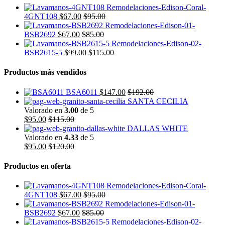
4GNT108
$
67.00
$
95.00
BSB2692
$
67.00
$
85.00
BSB2615-5
$
99.00
$
115.00
Productos más vendidos
BSA6011
$
147.00
$
192.00
SANTA CECILIA
Valorado en
3.00
de 5
$
95.00
$
115.00
DALLAS WHITE
Valorado en
4.33
de 5
$
95.00
$
120.00
Productos en oferta
4GNT108
$
67.00
$
95.00
BSB2692
$
67.00
$
85.00