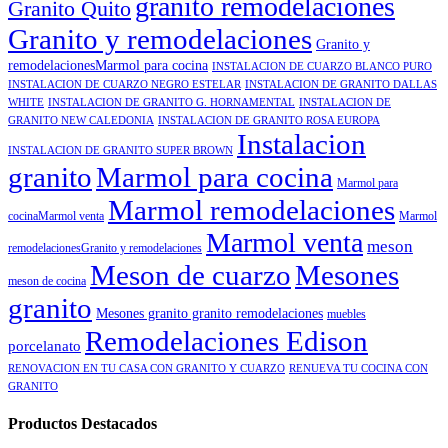
granito remodelaciones
Granito Quito
Granito y remodelaciones
Granito y
remodelacionesMarmol para cocina
INSTALACION DE CUARZO BLANCO PURO
INSTALACION DE CUARZO NEGRO ESTELAR
INSTALACION DE GRANITO DALLAS
WHITE
INSTALACION DE GRANITO G. HORNAMENTAL
INSTALACION DE
GRANITO NEW CALEDONIA
INSTALACION DE GRANITO ROSA EUROPA
Instalacion
INSTALACION DE GRANITO SUPER BROWN
granito
Marmol para cocina
Marmol para
Marmol remodelaciones
cocinaMarmol venta
Marmol
Marmol venta
meson
remodelacionesGranito y remodelaciones
Meson de cuarzo
Mesones
meson de cocina
granito
Mesones granito granito remodelaciones
muebles
Remodelaciones Edison
porcelanato
RENOVACION EN TU CASA CON GRANITO Y CUARZO
RENUEVA TU COCINA CON
GRANITO
Productos Destacados