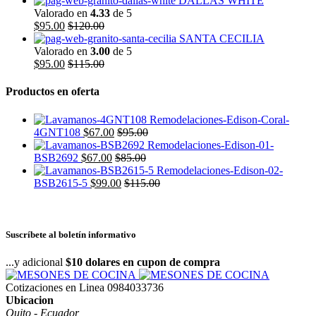
DALLAS WHITE
Valorado en
4.33
de 5
$
95.00
$
120.00
SANTA CECILIA
Valorado en
3.00
de 5
$
95.00
$
115.00
Productos en oferta
4GNT108
$
67.00
$
95.00
BSB2692
$
67.00
$
85.00
BSB2615-5
$
99.00
$
115.00
Suscríbete al boletín informativo
...y adicional
$10 dolares en cupon de compra
Cotizaciones en Linea
0984033736
Ubicacion
Quito - Ecuador