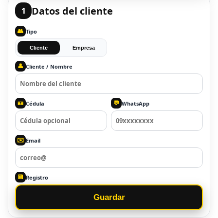
Datos del cliente
1
👥
Tipo
Cliente
Empresa
👤
Cliente / Nombre
🪪
💬
Cédula
WhatsApp
✉️
Email
💾
Registro
Guardar