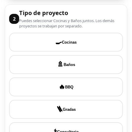
Tipo de proyecto
2
Puedes seleccionar Cocinas y Baños juntos. Los demás
proyectos se trabajan por separado.
🍳
Cocinas
🚿
Baños
🔥
BBQ
🪜
Gradas
⚕️
Consultorio