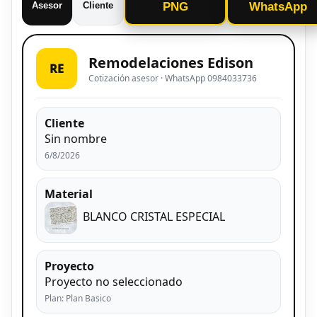
Asesor
Cliente
PNG
WhatsApp
Remodelaciones Edison
RE
Cotización asesor · WhatsApp 0984033736
Cliente
Sin nombre
6/8/2026
Material
BLANCO CRISTAL ESPECIAL
Proyecto
Proyecto no seleccionado
Plan: Plan Basico