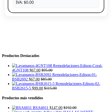
IVA: $0.00
Productos Destacados
4GNT108
$
67.00
$
95.00
BSB2692
$
67.00
$
85.00
BSB2615-5
$
99.00
$
115.00
Productos más vendidos
BSA6011
$
147.00
$
192.00