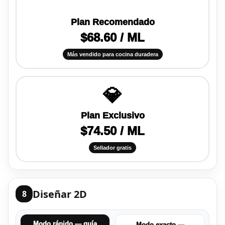
Plan Recomendado
$68.60 / ML
Más vendido para cocina duradera
💎
Plan Exclusivo
$74.50 / ML
Sellador gratis
Diseñar 2D
8
Modo rápido — guía
Modo exacto —