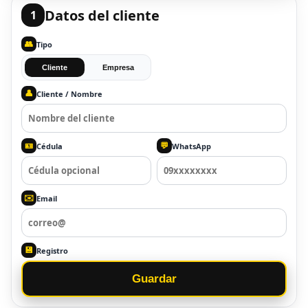
Datos del cliente
1
👥
Tipo
Cliente
Empresa
👤
Cliente / Nombre
🪪
💬
Cédula
WhatsApp
✉️
Email
💾
Registro
Guardar