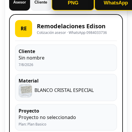
Asesor
Cliente
PNG
WhatsApp
Remodelaciones Edison
RE
Cotización asesor · WhatsApp 0984033736
Cliente
Sin nombre
7/8/2026
Material
BLANCO CRISTAL ESPECIAL
Proyecto
Proyecto no seleccionado
Plan: Plan Basico