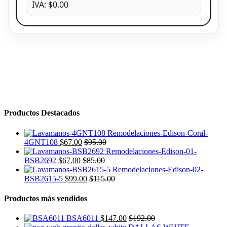
IVA: $0.00
Productos Destacados
4GNT108
$
67.00
$
95.00
BSB2692
$
67.00
$
85.00
BSB2615-5
$
99.00
$
115.00
Productos más vendidos
BSA6011
$
147.00
$
192.00