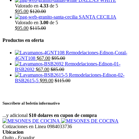
DALLAS WHITE
Valorado en
4.33
de 5
$
95.00
$
120.00
SANTA CECILIA
Valorado en
3.00
de 5
$
95.00
$
115.00
Productos en oferta
4GNT108
$
67.00
$
95.00
BSB2692
$
67.00
$
85.00
BSB2615-5
$
99.00
$
115.00
Suscríbete al boletín informativo
...y adicional
$10 dolares en cupon de compra
Cotizaciones en Linea
0984033736
Ubicacion
Quito - Ecuador