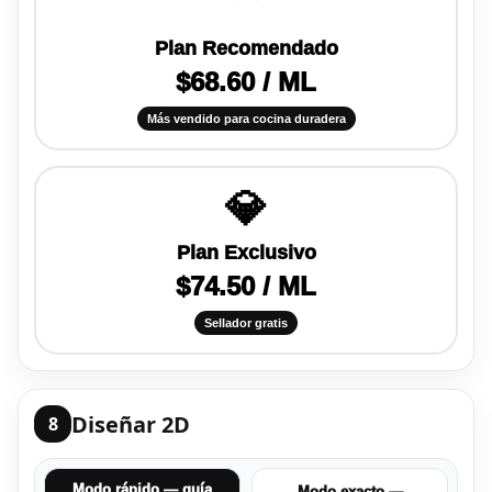
Plan Recomendado
$68.60 / ML
Más vendido para cocina duradera
💎
Plan Exclusivo
$74.50 / ML
Sellador gratis
Diseñar 2D
8
Modo rápido — guía
Modo exacto —