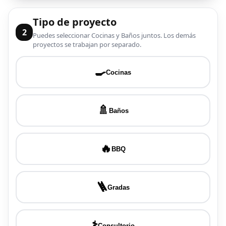
Tipo de proyecto
2
Puedes seleccionar Cocinas y Baños juntos. Los demás
proyectos se trabajan por separado.
🍳
Cocinas
🚿
Baños
🔥
BBQ
🪜
Gradas
⚕️
Consultorio