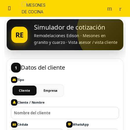
Skip to navigation
Skip to content
Simulador de cotización
RE
Remodelaciones Edison · Mesones en
granito y cuarzo · Vista asesor / vista cliente
Datos del cliente
1
👥
Tipo
Cliente
Empresa
👤
Cliente / Nombre
🪪
💬
Cédula
WhatsApp