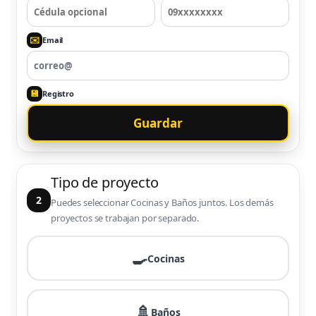
✉️
Email
💾
Registro
Guardar
Tipo de proyecto
2
Puedes seleccionar Cocinas y Baños juntos. Los demás
proyectos se trabajan por separado.
🍳
Cocinas
🚿
Baños