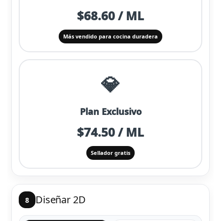
$68.60 / ML
Más vendido para cocina duradera
💎
Plan Exclusivo
$74.50 / ML
Sellador gratis
Diseñar 2D
8