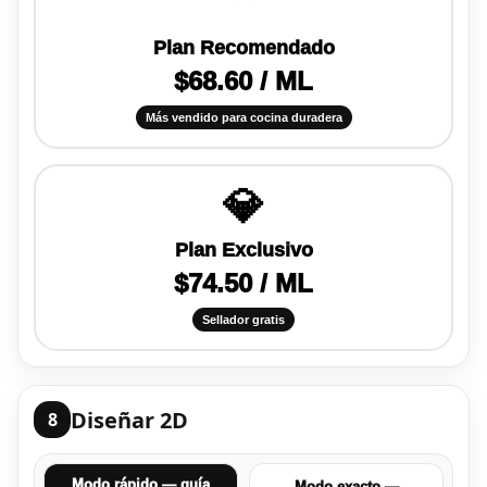
Plan Recomendado
$68.60 / ML
Más vendido para cocina duradera
💎
Plan Exclusivo
$74.50 / ML
Sellador gratis
Diseñar 2D
8
Modo rápido — guía
Modo exacto —