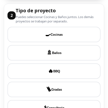
Tipo de proyecto
2
Puedes seleccionar Cocinas y Baños juntos. Los demás
proyectos se trabajan por separado.
🍳
Cocinas
🚿
Baños
🔥
BBQ
🪜
Gradas
⚕️
Consultorio