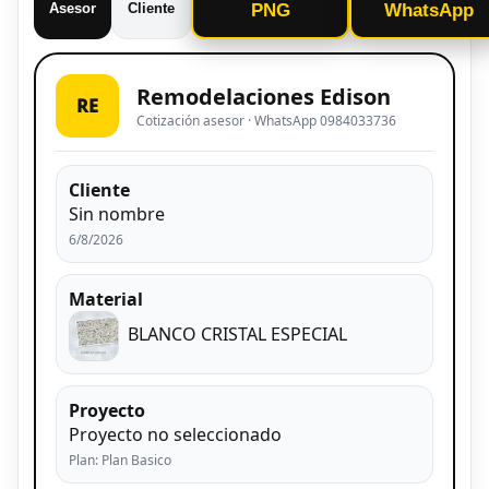
Asesor
Cliente
PNG
WhatsApp
Remodelaciones Edison
RE
Cotización asesor · WhatsApp 0984033736
Cliente
Sin nombre
6/8/2026
Material
BLANCO CRISTAL ESPECIAL
Proyecto
Proyecto no seleccionado
Plan: Plan Basico