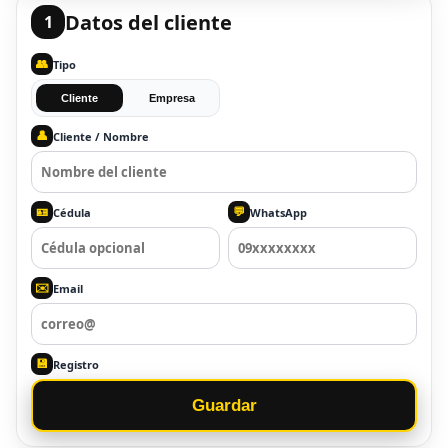
Datos del cliente
1
👥
Tipo
Cliente
Empresa
👤
Cliente / Nombre
🪪
💬
Cédula
WhatsApp
✉️
Email
💾
Registro
Guardar