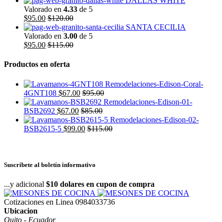
DALLAS WHITE
Valorado en
4.33
de 5
$
95.00
$
120.00
SANTA CECILIA
Valorado en
3.00
de 5
$
95.00
$
115.00
Productos en oferta
4GNT108
$
67.00
$
95.00
BSB2692
$
67.00
$
85.00
BSB2615-5
$
99.00
$
115.00
Suscríbete al boletín informativo
...y adicional
$10 dolares en cupon de compra
Cotizaciones en Linea
0984033736
Ubicacion
Quito - Ecuador