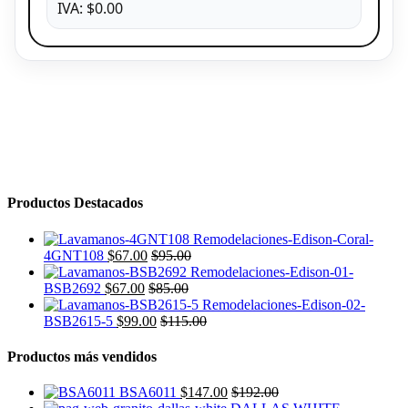
IVA: $0.00
Productos Destacados
4GNT108
$
67.00
$
95.00
BSB2692
$
67.00
$
85.00
BSB2615-5
$
99.00
$
115.00
Productos más vendidos
BSA6011
$
147.00
$
192.00