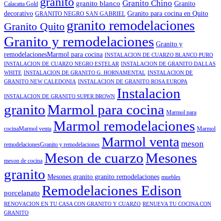
granito
Granito Chino
granito blanco
Granito
Calacatta Gold
decorativo
Granito para cocina en Quito
GRANITO NEGRO SAN GABRIEL
granito remodelaciones
Granito Quito
Granito y remodelaciones
Granito y
remodelacionesMarmol para cocina
INSTALACION DE CUARZO BLANCO PURO
INSTALACION DE CUARZO NEGRO ESTELAR
INSTALACION DE GRANITO DALLAS
WHITE
INSTALACION DE GRANITO G. HORNAMENTAL
INSTALACION DE
GRANITO NEW CALEDONIA
INSTALACION DE GRANITO ROSA EUROPA
Instalacion
INSTALACION DE GRANITO SUPER BROWN
granito
Marmol para cocina
Marmol para
Marmol remodelaciones
cocinaMarmol venta
Marmol
Marmol venta
meson
remodelacionesGranito y remodelaciones
Meson de cuarzo
Mesones
meson de cocina
granito
Mesones granito granito remodelaciones
muebles
Remodelaciones Edison
porcelanato
RENOVACION EN TU CASA CON GRANITO Y CUARZO
RENUEVA TU COCINA CON
GRANITO