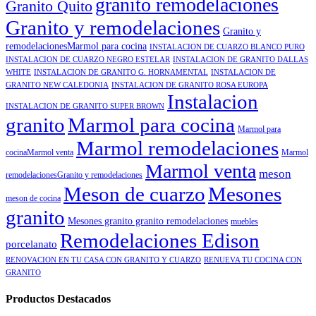
granito remodelaciones
Granito Quito
Granito y remodelaciones
Granito y
remodelacionesMarmol para cocina
INSTALACION DE CUARZO BLANCO PURO
INSTALACION DE CUARZO NEGRO ESTELAR
INSTALACION DE GRANITO DALLAS
WHITE
INSTALACION DE GRANITO G. HORNAMENTAL
INSTALACION DE
GRANITO NEW CALEDONIA
INSTALACION DE GRANITO ROSA EUROPA
Instalacion
INSTALACION DE GRANITO SUPER BROWN
granito
Marmol para cocina
Marmol para
Marmol remodelaciones
cocinaMarmol venta
Marmol
Marmol venta
meson
remodelacionesGranito y remodelaciones
Meson de cuarzo
Mesones
meson de cocina
granito
Mesones granito granito remodelaciones
muebles
Remodelaciones Edison
porcelanato
RENOVACION EN TU CASA CON GRANITO Y CUARZO
RENUEVA TU COCINA CON
GRANITO
Productos Destacados