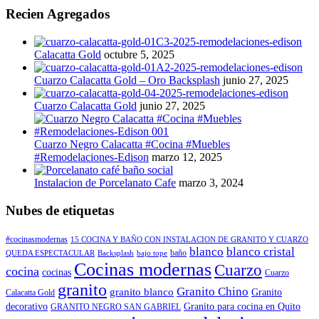
Recien Agregados
Calacatta Gold
octubre 5, 2025
Cuarzo Calacatta Gold – Oro Backsplash
junio 27, 2025
Cuarzo Calacatta Gold
junio 27, 2025
Cuarzo Negro Calacatta #Cocina #Muebles
#Remodelaciones-Edison
marzo 12, 2025
Instalacion de Porcelanato Cafe
marzo 3, 2024
Nubes de etiquetas
#cocinasmodernas
15 COCINA Y BAÑO CON INSTALACION DE GRANITO Y CUARZO
blanco
blanco cristal
baño
QUEDA ESPECTACULAR
Backsplash
bajo tope
Cocinas modernas
Cuarzo
cocina
cocinas
Cuarzo
granito
Granito Chino
granito blanco
Granito
Calacatta Gold
decorativo
Granito para cocina en Quito
GRANITO NEGRO SAN GABRIEL