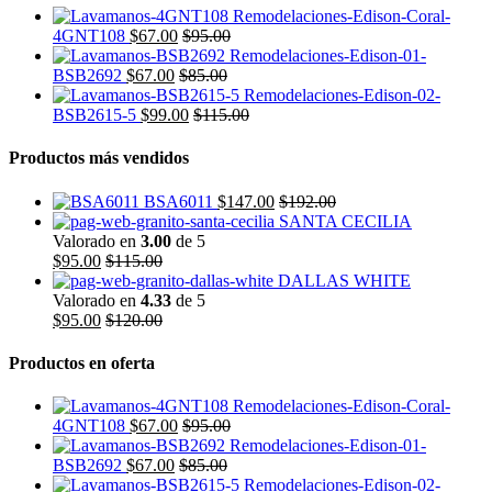
4GNT108
$
67.00
$
95.00
BSB2692
$
67.00
$
85.00
BSB2615-5
$
99.00
$
115.00
Productos más vendidos
BSA6011
$
147.00
$
192.00
SANTA CECILIA
Valorado en
3.00
de 5
$
95.00
$
115.00
DALLAS WHITE
Valorado en
4.33
de 5
$
95.00
$
120.00
Productos en oferta
4GNT108
$
67.00
$
95.00
BSB2692
$
67.00
$
85.00